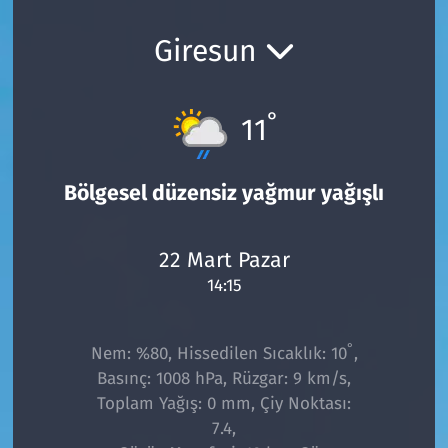
Ekonomi
Gündem
Giresun
Siyaset
Kapaklı
°
11
Foto Galeri
Kırklareli
Video
Kültür Sanat
Bölgesel düzensiz yağmur yağışlı
Yazarlar
Malkara
22 Mart Pazar
14:15
Ara
Marmaraereğlisi
Sağlık
°
Nem: %80, Hissedilen Sıcaklık: 10
,
Basınç: 1008 hPa, Rüzgar: 9 km/s,
Saray
Toplam Yağış: 0 mm, Çiy Noktası:
7.4,
Şarköy