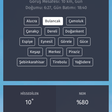
Görüş Mesafesi: 10 km, Gün
Doğumu: 6:27, Gün Batımı: 18:40
Siyaset
Alucra
Bulancak
Çamoluk
Spor
Çanakçı
Dereli
Doğankent
Süleymanpaşa
Espiye
Eynesil
Görele
Güce
Tekirdağ
Keşap
Merkez
Piraziz
Şebinkarahisar
Tirebolu
Yağlıdere
HISSEDILEN
NEM
°
10
%80