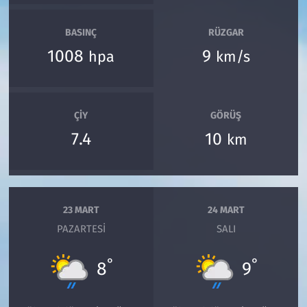
BASINÇ
RÜZGAR
1008
9
hpa
km/s
ÇIY
GÖRÜŞ
7.4
10
km
23 MART
24 MART
PAZARTESI
SALI
°
°
8
9