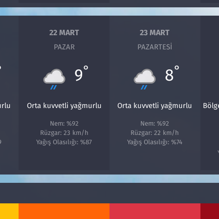
22 MART
23 MART
PAZAR
PAZARTESI
°
°
°
9
8
urlu
Orta kuvvetli yağmurlu
Orta kuvvetli yağmurlu
Bölg
Nem: %92
Nem: %92
Rüzgar: 23 km/h
Rüzgar: 22 km/h
9
Yağış Olasılığı: %87
Yağış Olasılığı: %74