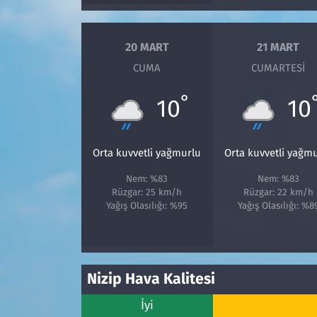
Siyaset
20 MART
21 MART
CUMA
CUMARTESI
Spor
°
10
10
Süleymanpaşa
Tekirdağ
Orta kuvvetli yağmurlu
Orta kuvvetli yağm
Nem: %83
Nem: %83
Rüzgar: 25 km/h
Rüzgar: 22 km/h
Yağış Olasılığı: %95
Yağış Olasılığı: %8
Nizip Hava Kalitesi
İyi