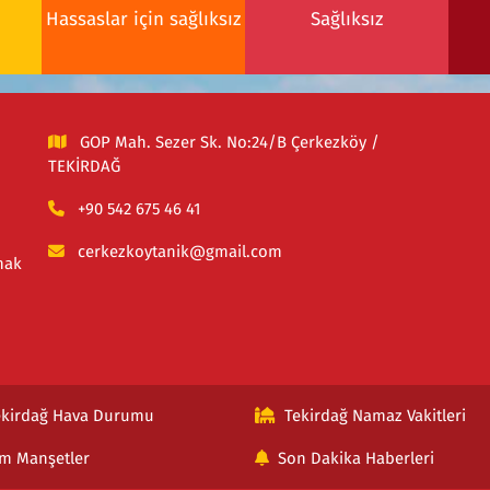
Hassaslar için sağlıksız
Sağlıksız
GOP Mah. Sezer Sk. No:24/B Çerkezköy /
TEKİRDAĞ
+90 542 675 46 41
cerkezkoytanik@gmail.com
mak
ekirdağ Hava Durumu
Tekirdağ Namaz Vakitleri
m Manşetler
Son Dakika Haberleri