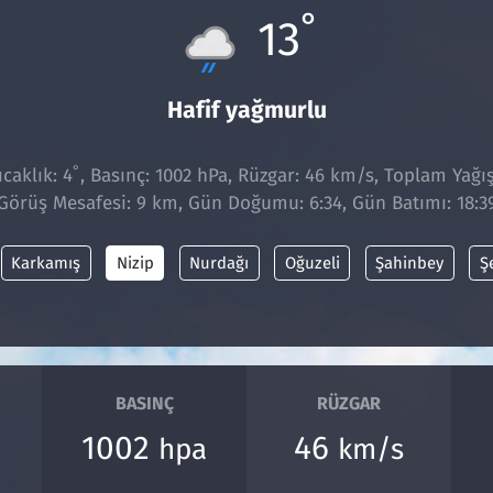
°
13
Hafif yağmurlu
°
caklık: 4
, Basınç: 1002 hPa, Rüzgar: 46 km/s, Toplam Yağış
Görüş Mesafesi: 9 km, Gün Doğumu: 6:34, Gün Batımı: 18:3
Karkamış
Nizip
Nurdağı
Oğuzeli
Şahinbey
Ş
BASINÇ
RÜZGAR
1002
46
hpa
km/s