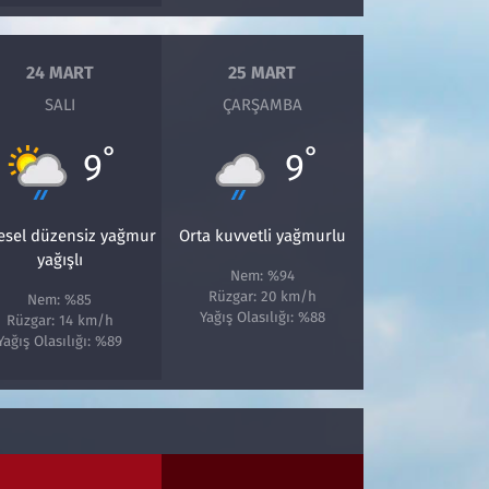
24 MART
25 MART
SALI
ÇARŞAMBA
°
°
9
9
esel düzensiz yağmur
Orta kuvvetli yağmurlu
yağışlı
Nem: %94
Rüzgar: 20 km/h
Nem: %85
Yağış Olasılığı: %88
Rüzgar: 14 km/h
Yağış Olasılığı: %89