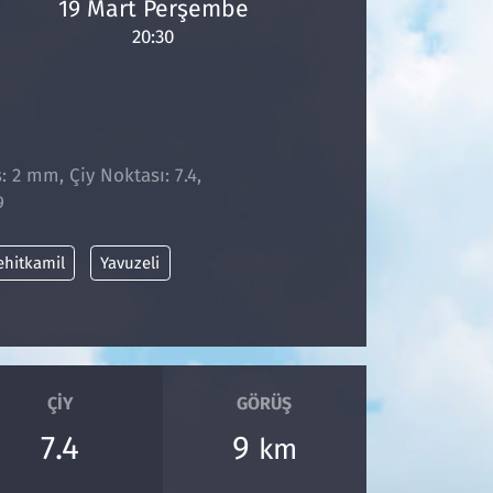
19 Mart Perşembe
20:30
: 2 mm, Çiy Noktası: 7.4,
9
ehitkamil
Yavuzeli
ÇIY
GÖRÜŞ
7.4
9
km