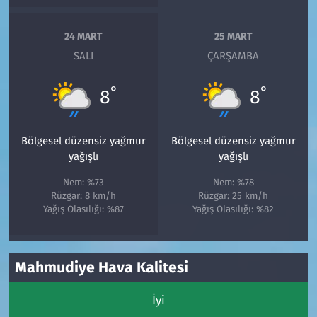
24 MART
25 MART
SALI
ÇARŞAMBA
°
°
8
8
Bölgesel düzensiz yağmur
Bölgesel düzensiz yağmur
yağışlı
yağışlı
Nem: %73
Nem: %78
Rüzgar: 8 km/h
Rüzgar: 25 km/h
Yağış Olasılığı: %87
Yağış Olasılığı: %82
Mahmudiye Hava Kalitesi
İyi