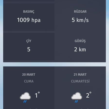
BASINÇ
RÜZGAR
1009
5
hpa
km/s
ÇIY
GÖRÜŞ
5
2
km
20 MART
21 MART
CUMA
CUMARTESI
°
°
1
2