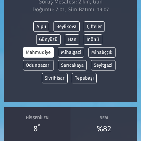
Görüş Mesafesi: 2 km, Gün
Doğumu: 7:01, Gün Batımı: 19:07
Siyaset
Alpu
Beylikova
Çifteler
Spor
Günyüzü
Han
İnönü
Süleymanpaşa
Mahmudiye
Mihalgazi
Mihalıççık
Tekirdağ
Odunpazarı
Sarıcakaya
Seyitgazi
Sivrihisar
Tepebaşı
HISSEDILEN
NEM
°
8
%82