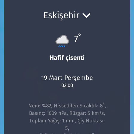
Ekonomi
Gündem
Eskişehir
Siyaset
Kapaklı
°
7
Foto Galeri
Kırklareli
Video
Kültür Sanat
Hafif çisenti
Yazarlar
Malkara
19 Mart Perşembe
02:00
Ara
Marmaraereğlisi
Sağlık
°
Nem: %82, Hissedilen Sıcaklık: 8
,
Basınç: 1009 hPa, Rüzgar: 5 km/s,
Saray
Toplam Yağış: 1 mm, Çiy Noktası:
5,
Şarköy