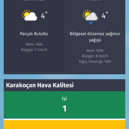
°
°
4
4
Parçalı Bulutlu
Bölgesel düzensiz yağmur
yağışlı
Nem: %84
Rüzgar: 7 km/h
Nem: %96
Rüzgar: 8 km/h
Yağış Olasılığı: %81
Karakoçan Hava Kalitesi
İyi
1