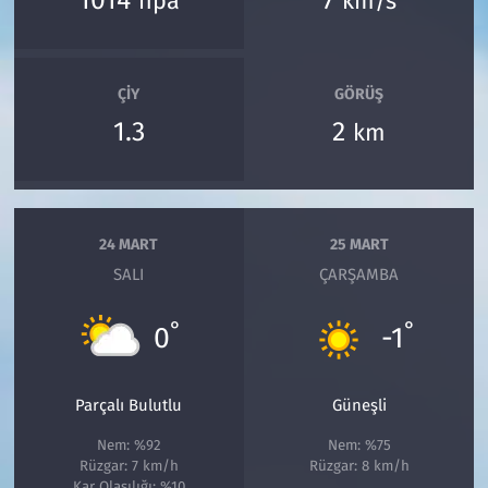
1014
7
hpa
km/s
ÇIY
GÖRÜŞ
1.3
2
km
24 MART
25 MART
SALI
ÇARŞAMBA
°
°
0
-1
Parçalı Bulutlu
Güneşli
Nem: %92
Nem: %75
Rüzgar: 7 km/h
Rüzgar: 8 km/h
Kar Olasılığı: %10