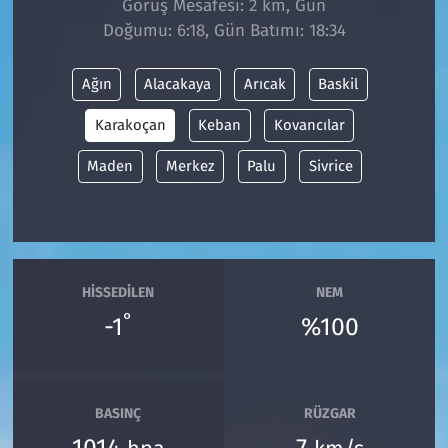
Görüş Mesafesi: 2 km, Gün
Doğumu: 6:18, Gün Batımı: 18:34
Siyaset
Ağın
Alacakaya
Arıcak
Baskil
Spor
Karakoçan
Keban
Kovancılar
Süleymanpaşa
Maden
Merkez
Palu
Sivrice
Tekirdağ
HISSEDILEN
NEM
°
-1
%100
BASINÇ
RÜZGAR