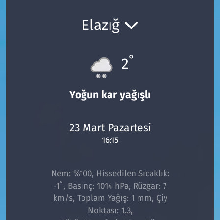
Ekonomi
Gündem
Elazığ
Siyaset
Kapaklı
°
2
Foto Galeri
Kırklareli
Video
Kültür Sanat
Yoğun kar yağışlı
Yazarlar
Malkara
23 Mart Pazartesi
16:15
Ara
Marmaraereğlisi
Sağlık
Nem: %100, Hissedilen Sıcaklık:
°
-1
, Basınç: 1014 hPa, Rüzgar: 7
Saray
km/s, Toplam Yağış: 1 mm, Çiy
Noktası: 1.3,
Şarköy