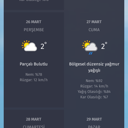
26 MART
27 MART
PERŞEMBE
CUMA
°
°
2
2
Parçalı Bulutlu
Bölgesel düzensiz yağmur
yağışlı
Nem: %78
Rüzgar: 12 km/h
Nem: %92
Rüzgar: 14 km/h
Yağış Olasılığı: %84
Kar Olasılığı: %7
28 MART
29 MART
CUMARTESI
PAZAR