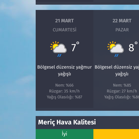
Siyaset
21 MART
22 MART
CUMARTESI
PAZAR
Spor
°
°
7
8
Süleymanpaşa
Tekirdağ
Bölgesel düzensiz yağmur
Bölgesel düzensiz y
yağışlı
yağışlı
Nem: %66
Nem: %85
Rüzgar: 35 km/h
Rüzgar: 27 km/h
Yağış Olasılığı: %87
Yağış Olasılığı: %8
Meriç Hava Kalitesi
İyi