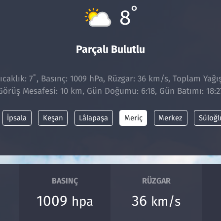
°
8
Parçalı Bulutlu
°
caklık: 7
, Basınç: 1009 hPa, Rüzgar: 36 km/s, Toplam Yağış
Görüş Mesafesi: 10 km, Gün Doğumu: 6:18, Gün Batımı: 18:2
İpsala
Keşan
Lâlapaşa
Meriç
Merkez
Süloğl
BASINÇ
RÜZGAR
1009
36
hpa
km/s