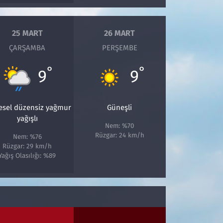
25 MART
26 MART
ÇARŞAMBA
PERŞEMBE
°
°
9
9
esel düzensiz yağmur
Güneşli
yağışlı
Nem: %70
Rüzgar: 24 km/h
Nem: %76
Rüzgar: 29 km/h
Yağış Olasılığı: %89