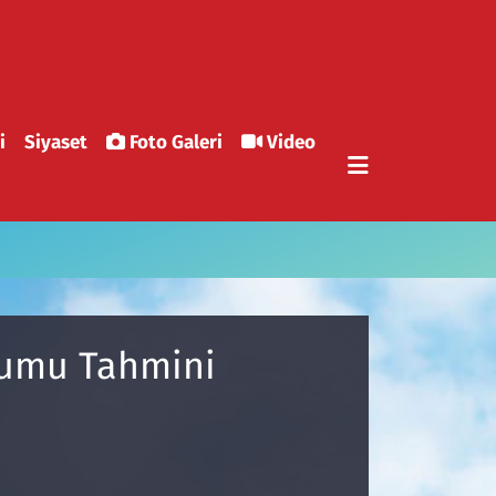
i
Siyaset
Foto Galeri
Video
urumu Tahmini