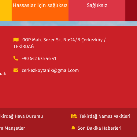
Hassaslar için sağlıksız
Sağlıksız
GOP Mah. Sezer Sk. No:24/B Çerkezköy /
TEKİRDAĞ
+90 542 675 46 41
cerkezkoytanik@gmail.com
mak
ekirdağ Hava Durumu
Tekirdağ Namaz Vakitleri
m Manşetler
Son Dakika Haberleri