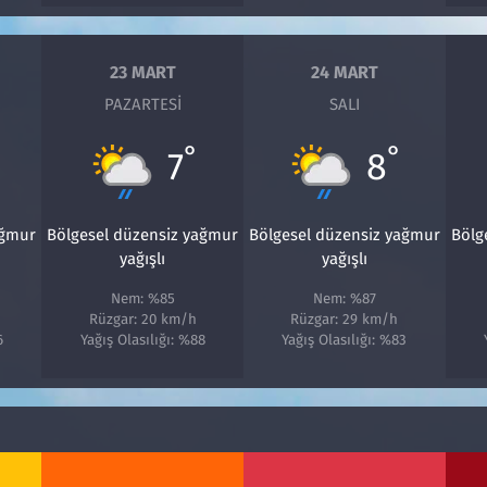
23 MART
24 MART
PAZARTESI
SALI
°
°
7
8
ağmur
Bölgesel düzensiz yağmur
Bölgesel düzensiz yağmur
Bölg
yağışlı
yağışlı
Nem: %85
Nem: %87
Rüzgar: 20 km/h
Rüzgar: 29 km/h
6
Yağış Olasılığı: %88
Yağış Olasılığı: %83