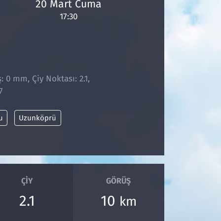
20 Mart Cuma
17:30
: 0 mm, Çiy Noktası: 2.1,
7
u
Uzunköprü
ÇIY
GÖRÜŞ
2.1
10
km