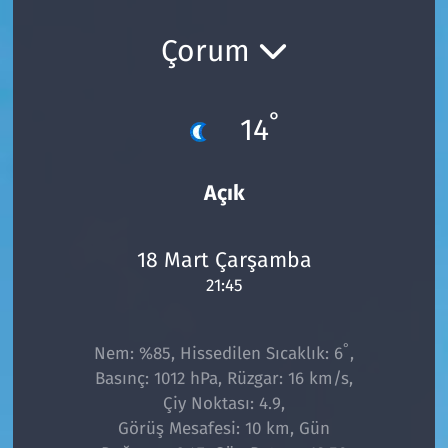
Ekonomi
Gündem
Çorum
Siyaset
Kapaklı
°
14
Foto Galeri
Kırklareli
Video
Kültür Sanat
Açık
Yazarlar
Malkara
18 Mart Çarşamba
21:45
Ara
Marmaraereğlisi
Sağlık
°
Nem: %85, Hissedilen Sıcaklık: 6
,
Basınç: 1012 hPa, Rüzgar: 16 km/s,
Saray
Çiy Noktası: 4.9,
Görüş Mesafesi: 10 km, Gün
Şarköy