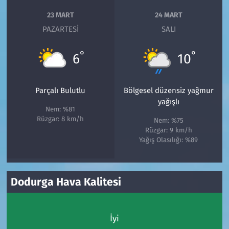
23 MART
24 MART
PAZARTESI
SALI
°
°
6
10
Parçalı Bulutlu
Bölgesel düzensiz yağmur
yağışlı
Nem: %81
Rüzgar: 8 km/h
Nem: %75
Rüzgar: 9 km/h
Yağış Olasılığı: %89
Dodurga Hava Kalitesi
İyi