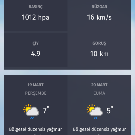
BASINÇ
RÜZGAR
1012
16
hpa
km/s
ÇIY
GÖRÜŞ
4.9
10
km
19 MART
20 MART
PERŞEMBE
CUMA
°
°
7
5
Bölgesel düzensiz yağmur
Bölgesel düzensiz yağmur