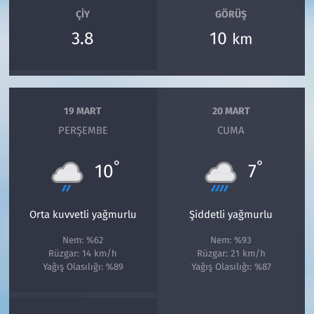
ÇIY
GÖRÜŞ
3.8
10
km
19 MART
20 MART
PERŞEMBE
CUMA
°
°
10
7
Orta kuvvetli yağmurlu
Şiddetli yağmurlu
Nem: %62
Nem: %93
Rüzgar: 14 km/h
Rüzgar: 21 km/h
Yağış Olasılığı: %89
Yağış Olasılığı: %87