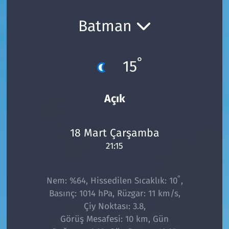
Ekonomi
Gündem
Batman
Siyaset
Kapaklı
°
15
Foto Galeri
Kırklareli
Video
Kültür Sanat
Açık
Yazarlar
Malkara
18 Mart Çarşamba
21:15
Ara
Marmaraereğlisi
Sağlık
°
Nem: %64, Hissedilen Sıcaklık: 10
,
Basınç: 1014 hPa, Rüzgar: 11 km/s,
Saray
Çiy Noktası: 3.8,
Görüş Mesafesi: 10 km, Gün
Şarköy