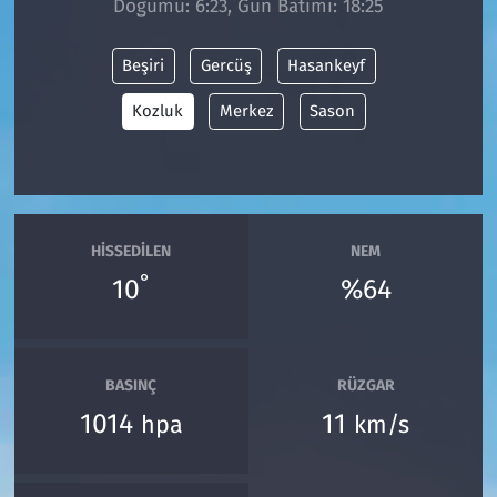
Doğumu: 6:23, Gün Batımı: 18:25
Siyaset
Beşiri
Gercüş
Hasankeyf
Spor
Kozluk
Merkez
Sason
Süleymanpaşa
Tekirdağ
HISSEDILEN
NEM
°
10
%64
BASINÇ
RÜZGAR
1014
11
hpa
km/s