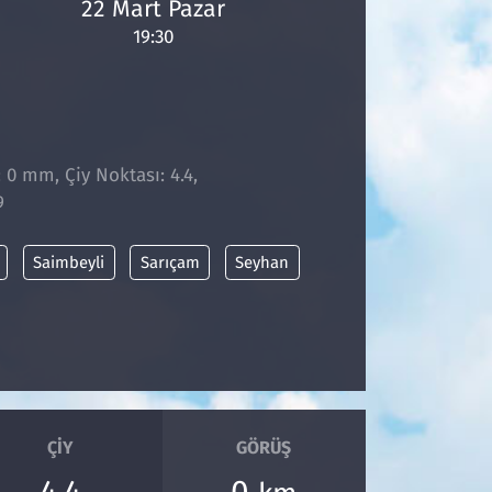
22 Mart Pazar
19:30
: 0 mm, Çiy Noktası: 4.4,
9
Saimbeyli
Sarıçam
Seyhan
ÇIY
GÖRÜŞ
4.4
0