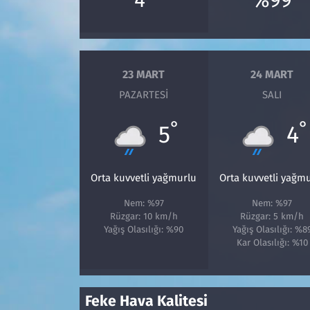
Siyaset
Spor
23 MART
24 MART
PAZARTESI
SALI
Süleymanpaşa
°
°
5
4
Tekirdağ
Orta kuvvetli yağmurlu
Orta kuvvetli yağm
Nem: %97
Nem: %97
Rüzgar: 10 km/h
Rüzgar: 5 km/h
Yağış Olasılığı: %90
Yağış Olasılığı: %8
Kar Olasılığı: %10
Feke Hava Kalitesi