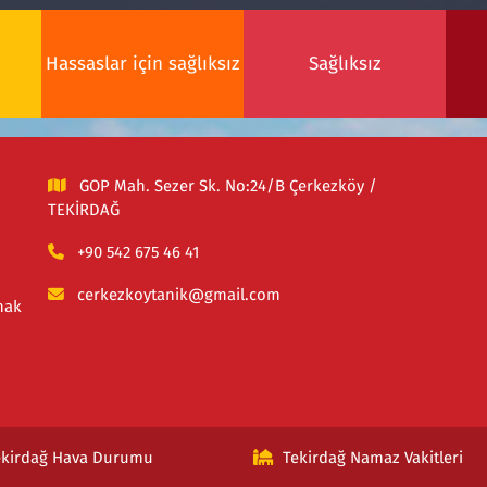
Hassaslar için sağlıksız
Sağlıksız
GOP Mah. Sezer Sk. No:24/B Çerkezköy /
TEKİRDAĞ
+90 542 675 46 41
cerkezkoytanik@gmail.com
mak
ekirdağ Hava Durumu
Tekirdağ Namaz Vakitleri