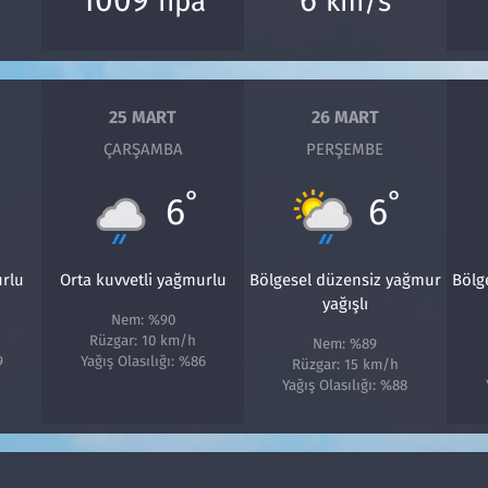
hpa
km/s
25 MART
26 MART
ÇARŞAMBA
PERŞEMBE
°
°
6
6
urlu
Orta kuvvetli yağmurlu
Bölgesel düzensiz yağmur
Bölg
yağışlı
Nem: %90
Rüzgar: 10 km/h
Nem: %89
9
Yağış Olasılığı: %86
Rüzgar: 15 km/h
Yağış Olasılığı: %88