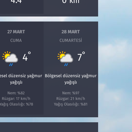
km
27 MART
28 MART
CUMA
CUMARTESI
°
°
4
7
esel düzensiz yağmur
Bölgesel düzensiz yağmur
yağışlı
yağışlı
Nem: %82
Nem: %97
Rüzgar: 17 km/h
Rüzgar: 21 km/h
Yağış Olasılığı: %78
Yağış Olasılığı: %81