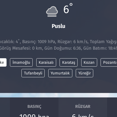
°
6
Puslu
°
caklık: 4
, Basınç: 1009 hPa, Rüzgar: 6 km/s, Toplam Yağış
Görüş Mesafesi: 0 km, Gün Doğumu: 6:36, Gün Batımı: 18:4
ke
İmamoğlu
Karaisalı
Karataş
Kozan
Pozantı
Tufanbeyli
Yumurtalık
Yüreğir
BASINÇ
RÜZGAR
1009
6