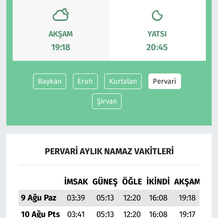
Siyaset
AKŞAM
YATSI
19:18
20:45
Spor
Süleymanpaşa
Baykan
Eruh
Kurtalan
Pervari
Tekirdağ
Şirvan
PERVARI AYLIK NAMAZ VAKITLERI
İMSAK
GÜNEŞ
ÖĞLE
İKINDI
AKŞAM
YAT
9 Ağu Paz
03:39
05:13
12:20
16:08
19:18
20:
10 Ağu Pts
03:41
05:13
12:20
16:08
19:17
20: