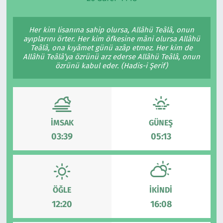
Ekonomi
Gündem
Her kim lisanına sahip olursa, Allâhü Teâlâ, onun
ayıplarını örter. Her kim öfkesine mâni olursa Allâhü
Siyaset
Kapaklı
Teâlâ, ona kıyâmet günü azâp etmez. Her kim de
Allâhü Teâlâ’ya özrünü arz ederse Allâhü Teâlâ, onun
özrünü kabul eder. (Hadis-i Şerif)
Foto Galeri
Kırklareli
Video
Kültür Sanat
Yazarlar
Malkara
İMSAK
GÜNEŞ
03:39
05:13
Ara
Marmaraereğlisi
Sağlık
ÖĞLE
İKINDI
Saray
12:20
16:08
Şarköy