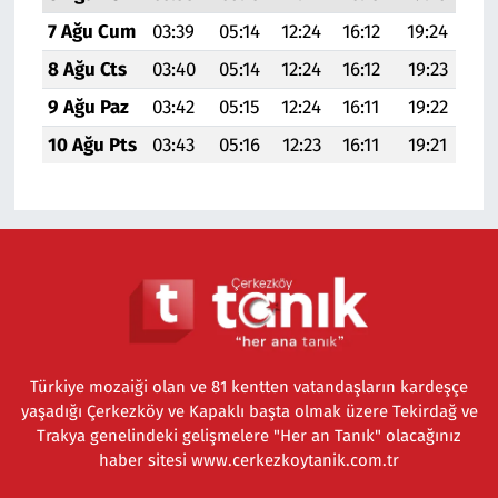
7 Ağu Cum
03:39
05:14
12:24
16:12
19:24
20:
8 Ağu Cts
03:40
05:14
12:24
16:12
19:23
20:
9 Ağu Paz
03:42
05:15
12:24
16:11
19:22
20:
10 Ağu Pts
03:43
05:16
12:23
16:11
19:21
20:
Türkiye mozaiği olan ve 81 kentten vatandaşların kardeşçe
yaşadığı Çerkezköy ve Kapaklı başta olmak üzere Tekirdağ ve
Trakya genelindeki gelişmelere "Her an Tanık" olacağınız
haber sitesi www.cerkezkoytanik.com.tr