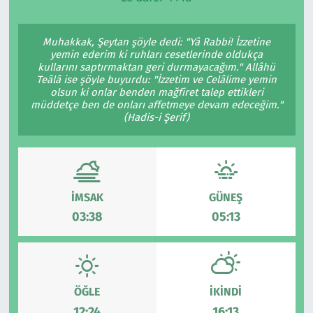
Ekonomi
Gündem
Muhakkak, Şeytan şöyle dedi: "Yâ Rabbi! İzzetine
yemin ederim ki ruhları cesetlerinde oldukça
Siyaset
Kapaklı
kullarını saptırmaktan geri durmayacağım." Allâhü
Teâlâ ise şöyle buyurdu: "İzzetim ve Celâlime yemin
olsun ki onlar benden mağfiret talep ettikleri
Foto Galeri
Kırklareli
müddetçe ben de onları affetmeye devam edeceğim."
(Hadis-i Şerif)
Video
Kültür Sanat
Yazarlar
Malkara
İMSAK
GÜNEŞ
Ara
Marmaraereğlisi
03:38
05:13
Sağlık
Saray
ÖĞLE
İKINDI
Şarköy
12:24
16:13