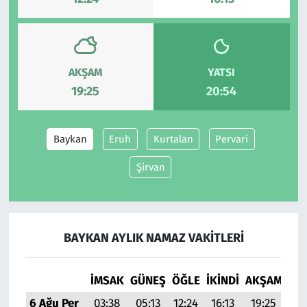
Siyaset
Spor
AKŞAM
YATSI
19:25
20:54
Süleymanpaşa
Tekirdağ
Baykan
Eruh
Kurtalan
Pervari
Şirvan
BAYKAN AYLIK NAMAZ VAKITLERI
İMSAK
GÜNEŞ
ÖĞLE
İKINDI
AKŞAM
YAT
6 Ağu Per
03:38
05:13
12:24
16:13
19:25
20: