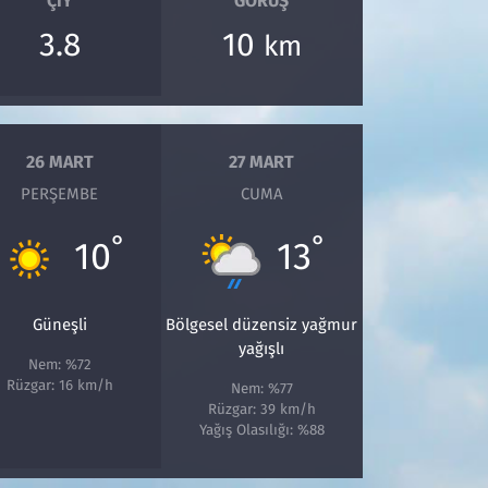
ÇIY
GÖRÜŞ
3.8
10
km
26 MART
27 MART
PERŞEMBE
CUMA
°
°
10
13
Güneşli
Bölgesel düzensiz yağmur
yağışlı
Nem: %72
Rüzgar: 16 km/h
Nem: %77
Rüzgar: 39 km/h
Yağış Olasılığı: %88