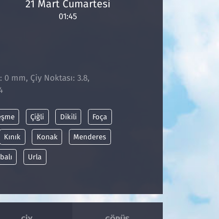
21 Mart Cumartesi
01:45
: 0 mm, Çiy Noktası: 3.8,
4
eşme
Çiğli
Dikili
Foça
Kınık
Konak
Menderes
balı
Urla