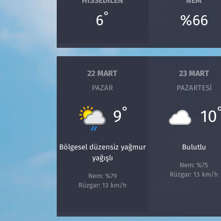
HISSEDILEN
NEM
°
6
%66
Siyaset
Spor
Süleymanpaşa
22 MART
23 MART
PAZAR
PAZARTESI
Tekirdağ
°
9
10
Bölgesel düzensiz yağmur
Bulutlu
yağışlı
Nem: %75
Rüzgar: 13 km/h
Nem: %79
Rüzgar: 13 km/h