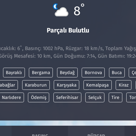
°
8
Parçalı Bulutlu
°
caklık: 6
, Basınç: 1002 hPa, Rüzgar: 18 km/s, Toplam Yağış
Görüş Mesafesi: 10 km, Gün Doğumu: 7:14, Gün Batımı: 19:2
Bayraklı
Bergama
Beydağ
Bornova
Buca
Ç
abağlar
Karaburun
Karşıyaka
Kemalpaşa
Kiraz
Narlıdere
Ödemiş
Seferihisar
Selçuk
Tire
Tor