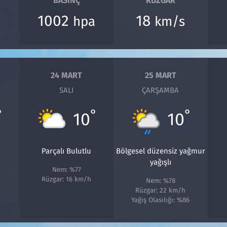
BASINÇ
RÜZGAR
1002
18
hpa
km/s
24 MART
25 MART
SALI
ÇARŞAMBA
°
°
°
10
10
Parçalı Bulutlu
Bölgesel düzensiz yağmur
yağışlı
Nem: %77
Rüzgar: 16 km/h
Nem: %78
Rüzgar: 22 km/h
Yağış Olasılığı: %86