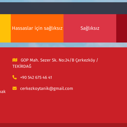
Hassaslar için sağlıksız
Sağlıksız
GOP Mah. Sezer Sk. No:24/B Çerkezköy /
TEKİRDAĞ
+90 542 675 46 41
cerkezkoytanik@gmail.com
mak