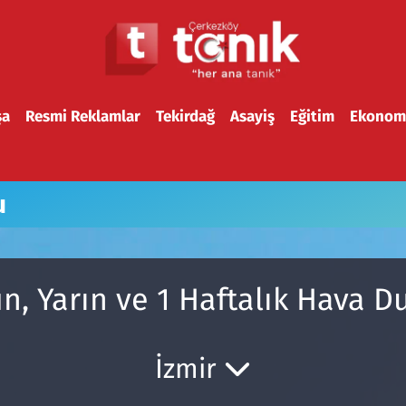
şa
Resmi Reklamlar
Tekirdağ
Asayiş
Eğitim
Ekonom
u
n, Yarın ve 1 Haftalık Hava 
İzmir