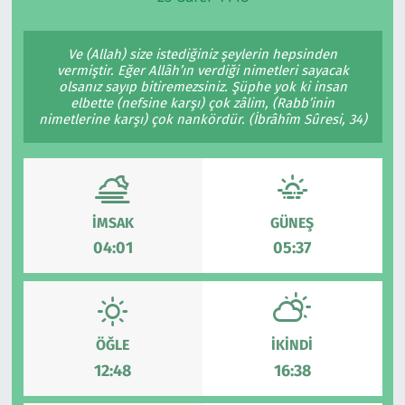
Ekonomi
Gündem
Ve (Allah) size istediğiniz şeylerin hepsinden
vermiştir. Eğer Allâh’ın verdiği nimetleri sayacak
Siyaset
Kapaklı
olsanız sayıp bitiremezsiniz. Şüphe yok ki insan
elbette (nefsine karşı) çok zâlim, (Rabb’inin
nimetlerine karşı) çok nankördür. (İbrâhîm Sûresi, 34)
Foto Galeri
Kırklareli
Video
Kültür Sanat
Yazarlar
Malkara
İMSAK
GÜNEŞ
04:01
05:37
Ara
Marmaraereğlisi
Sağlık
ÖĞLE
İKINDI
Saray
12:48
16:38
Şarköy