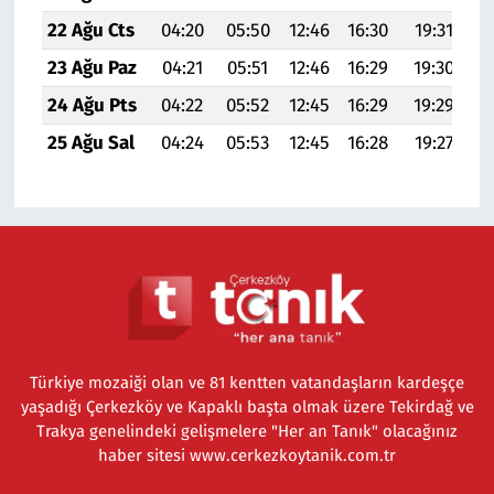
22 Ağu Cts
04:20
05:50
12:46
16:30
19:31
20
23 Ağu Paz
04:21
05:51
12:46
16:29
19:30
20
24 Ağu Pts
04:22
05:52
12:45
16:29
19:29
20
25 Ağu Sal
04:24
05:53
12:45
16:28
19:27
20
Türkiye mozaiği olan ve 81 kentten vatandaşların kardeşçe
yaşadığı Çerkezköy ve Kapaklı başta olmak üzere Tekirdağ ve
Trakya genelindeki gelişmelere "Her an Tanık" olacağınız
haber sitesi www.cerkezkoytanik.com.tr