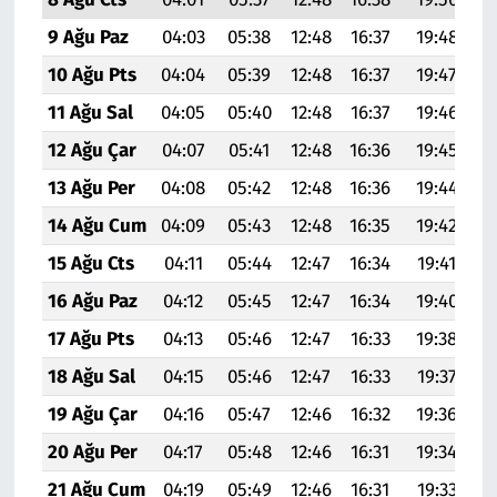
9 Ağu Paz
04:03
05:38
12:48
16:37
19:48
21
10 Ağu Pts
04:04
05:39
12:48
16:37
19:47
21
11 Ağu Sal
04:05
05:40
12:48
16:37
19:46
21
12 Ağu Çar
04:07
05:41
12:48
16:36
19:45
21
13 Ağu Per
04:08
05:42
12:48
16:36
19:44
21
14 Ağu Cum
04:09
05:43
12:48
16:35
19:42
21
15 Ağu Cts
04:11
05:44
12:47
16:34
19:41
21
16 Ağu Paz
04:12
05:45
12:47
16:34
19:40
21
17 Ağu Pts
04:13
05:46
12:47
16:33
19:38
21
18 Ağu Sal
04:15
05:46
12:47
16:33
19:37
21
19 Ağu Çar
04:16
05:47
12:46
16:32
19:36
21
20 Ağu Per
04:17
05:48
12:46
16:31
19:34
20
21 Ağu Cum
04:19
05:49
12:46
16:31
19:33
20