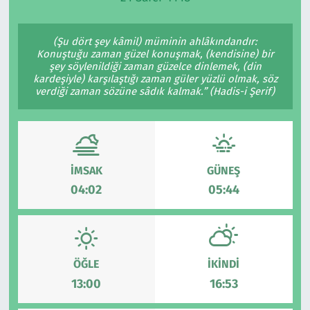
Ekonomi
Gündem
(Şu dört şey kâmil) müminin ahlâkındandır:
Konuştuğu zaman güzel konuşmak, (kendisine) bir
Siyaset
Kapaklı
şey söylenildiği zaman güzelce dinlemek, (din
kardeşiyle) karşılaştığı zaman güler yüzlü olmak, söz
verdiği zaman sözüne sâdık kalmak.” (Hadis-i Şerif)
Foto Galeri
Kırklareli
Video
Kültür Sanat
Yazarlar
Malkara
İMSAK
GÜNEŞ
04:02
05:44
Ara
Marmaraereğlisi
Sağlık
ÖĞLE
İKINDI
Saray
13:00
16:53
Şarköy