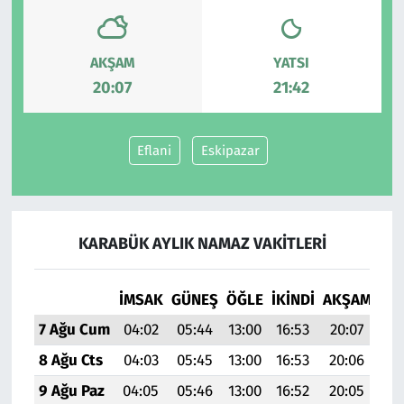
Siyaset
AKŞAM
YATSI
20:07
21:42
Spor
Süleymanpaşa
Eflani
Eskipazar
Tekirdağ
KARABÜK AYLIK NAMAZ VAKITLERI
İMSAK
GÜNEŞ
ÖĞLE
İKINDI
AKŞAM
YAT
7 Ağu Cum
04:02
05:44
13:00
16:53
20:07
21:
8 Ağu Cts
04:03
05:45
13:00
16:53
20:06
21:
9 Ağu Paz
04:05
05:46
13:00
16:52
20:05
21: