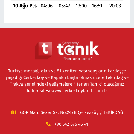
10 Ağu Pts
04:06
05:47
13:00
16:51
20:03
21:
Türkiye mozaiği olan ve 81 kentten vatandaşların kardeşçe
yaşadığı Çerkezköy ve Kapaklı başta olmak üzere Tekirdağ ve
Trakya genelindeki gelişmelere "Her an Tanık" olacağınız
haber sitesi www.cerkezkoytanik.com.tr
GOP Mah. Sezer Sk. No:24/B Çerkezköy / TEKİRDAĞ
+90 542 675 46 41