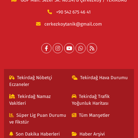
GOP Mah. Sezer Sk. No:24/B Çerkezköy / TEKİRDAĞ
+90 542 675 46 41
cerkezkoytanik@gmail.com
Tekirdağ Nöbetçi
Tekirdağ Hava Durumu
Eczaneler
Tekirdağ Namaz
Tekirdağ Trafik
Vakitleri
Yoğunluk Haritası
Süper Lig Puan Durumu
Tüm Manşetler
ve Fikstür
Son Dakika Haberleri
Haber Arşivi