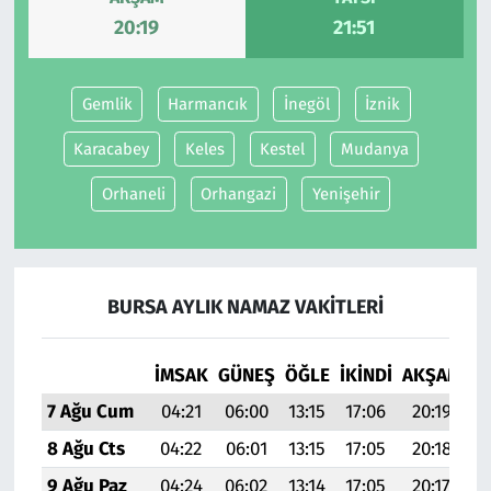
20:19
21:51
Siyaset
Gemlik
Harmancık
İnegöl
İznik
Spor
Karacabey
Keles
Kestel
Mudanya
Süleymanpaşa
Orhaneli
Orhangazi
Yenişehir
Tekirdağ
BURSA AYLIK NAMAZ VAKITLERI
İMSAK
GÜNEŞ
ÖĞLE
İKINDI
AKŞAM
YA
7 Ağu Cum
04:21
06:00
13:15
17:06
20:19
21
8 Ağu Cts
04:22
06:01
13:15
17:05
20:18
21
9 Ağu Paz
04:24
06:02
13:14
17:05
20:17
21