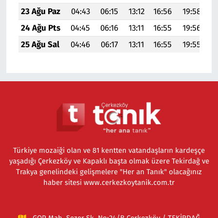
23 Ağu Paz
04:43
06:15
13:12
16:56
19:58
21
24 Ağu Pts
04:45
06:16
13:11
16:55
19:56
21
25 Ağu Sal
04:46
06:17
13:11
16:55
19:55
21
Türkiye mozaiği olan ve 81 kentten vatandaşların kardeşçe
yaşadığı Çerkezköy ve Kapaklı başta olmak üzere Tekirdağ ve
Trakya genelindeki gelişmelere "Her an Tanık" olacağınız
haber sitesi www.cerkezkoytanik.com.tr