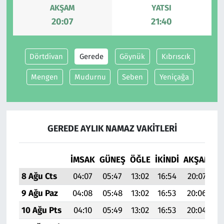
AKŞAM
YATSI
20:07
21:40
Siyaset
Spor
Dörtdivan
Gerede
Göynük
Kıbrıscık
Süleymanpaşa
Mengen
Mudurnu
Seben
Yeniçağa
Tekirdağ
GEREDE AYLIK NAMAZ VAKITLERI
İMSAK
GÜNEŞ
ÖĞLE
İKINDI
AKŞAM
YA
8 Ağu Cts
04:07
05:47
13:02
16:54
20:07
21
9 Ağu Paz
04:08
05:48
13:02
16:53
20:06
21
10 Ağu Pts
04:10
05:49
13:02
16:53
20:04
21