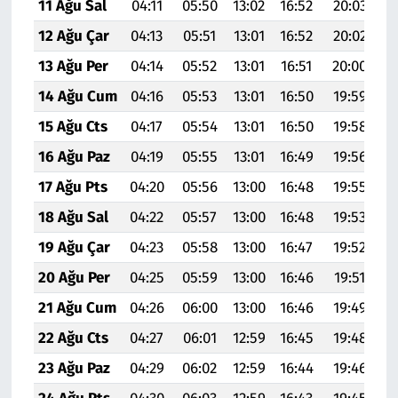
11 Ağu Sal
04:11
05:50
13:02
16:52
20:03
21
12 Ağu Çar
04:13
05:51
13:01
16:52
20:02
21
13 Ağu Per
04:14
05:52
13:01
16:51
20:00
21
14 Ağu Cum
04:16
05:53
13:01
16:50
19:59
21
15 Ağu Cts
04:17
05:54
13:01
16:50
19:58
21
16 Ağu Paz
04:19
05:55
13:01
16:49
19:56
21
17 Ağu Pts
04:20
05:56
13:00
16:48
19:55
21
18 Ağu Sal
04:22
05:57
13:00
16:48
19:53
21
19 Ağu Çar
04:23
05:58
13:00
16:47
19:52
21
20 Ağu Per
04:25
05:59
13:00
16:46
19:51
21
21 Ağu Cum
04:26
06:00
13:00
16:46
19:49
21
22 Ağu Cts
04:27
06:01
12:59
16:45
19:48
21
23 Ağu Paz
04:29
06:02
12:59
16:44
19:46
21