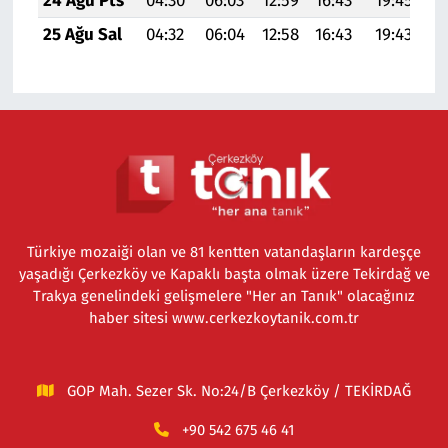
24 Ağu Pts
04:30
06:03
12:59
16:43
19:45
21
25 Ağu Sal
04:32
06:04
12:58
16:43
19:43
21
Türkiye mozaiği olan ve 81 kentten vatandaşların kardeşçe
yaşadığı Çerkezköy ve Kapaklı başta olmak üzere Tekirdağ ve
Trakya genelindeki gelişmelere "Her an Tanık" olacağınız
haber sitesi www.cerkezkoytanik.com.tr
GOP Mah. Sezer Sk. No:24/B Çerkezköy / TEKİRDAĞ
+90 542 675 46 41