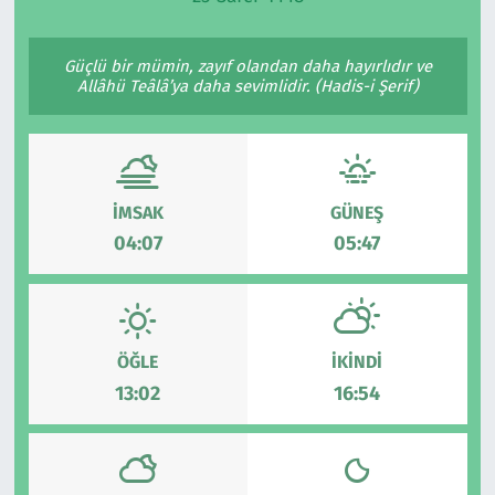
Ekonomi
Gündem
Güçlü bir mümin, zayıf olandan daha hayırlıdır ve
Allâhü Teâlâ’ya daha sevimlidir. (Hadis-i Şerif)
Siyaset
Kapaklı
Foto Galeri
Kırklareli
Video
Kültür Sanat
İMSAK
GÜNEŞ
04:07
05:47
Yazarlar
Malkara
Ara
Marmaraereğlisi
ÖĞLE
İKINDI
Sağlık
13:02
16:54
Saray
Şarköy