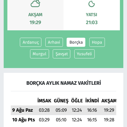
Siyaset
AKŞAM
YATSI
19:29
21:03
Spor
Süleymanpaşa
Ardanuç
Arhavi
Borçka
Hopa
Murgul
Şavşat
Yusufeli
Tekirdağ
BORÇKA AYLIK NAMAZ VAKITLERI
İMSAK
GÜNEŞ
ÖĞLE
İKINDI
AKŞAM
YAT
9 Ağu Paz
03:28
05:09
12:24
16:16
19:29
21:
10 Ağu Pts
03:29
05:10
12:24
16:15
19:28
21: