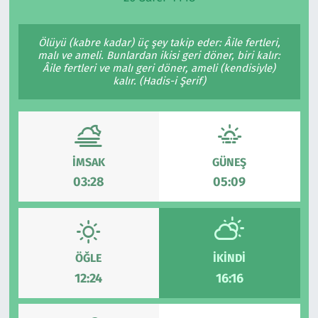
Ekonomi
Gündem
Ölüyü (kabre kadar) üç şey takip eder: Âile fertleri,
malı ve ameli. Bunlardan ikisi geri döner, biri kalır:
Siyaset
Kapaklı
Âile fertleri ve malı geri döner, ameli (kendisiyle)
kalır. (Hadis-i Şerif)
Foto Galeri
Kırklareli
Video
Kültür Sanat
İMSAK
GÜNEŞ
Yazarlar
Malkara
03:28
05:09
Ara
Marmaraereğlisi
Sağlık
ÖĞLE
İKINDI
12:24
16:16
Saray
Şarköy