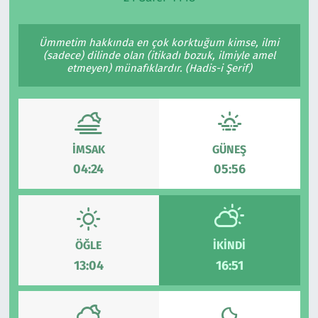
Ekonomi
Gündem
Ümmetim hakkında en çok korktuğum kimse, ilmi
(sadece) dilinde olan (itikadı bozuk, ilmiyle amel
Siyaset
Kapaklı
etmeyen) münafıklardır. (Hadis-i Şerif)
Foto Galeri
Kırklareli
Video
Kültür Sanat
İMSAK
GÜNEŞ
04:24
05:56
Yazarlar
Malkara
Ara
Marmaraereğlisi
Sağlık
ÖĞLE
İKINDI
13:04
16:51
Saray
Şarköy