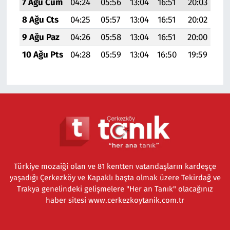
7 Ağu Cum
04:24
05:56
13:04
16:51
20:03
21:
8 Ağu Cts
04:25
05:57
13:04
16:51
20:02
21:
9 Ağu Paz
04:26
05:58
13:04
16:51
20:00
21:
10 Ağu Pts
04:28
05:59
13:04
16:50
19:59
21:
Türkiye mozaiği olan ve 81 kentten vatandaşların kardeşçe
yaşadığı Çerkezköy ve Kapaklı başta olmak üzere Tekirdağ ve
Trakya genelindeki gelişmelere "Her an Tanık" olacağınız
haber sitesi www.cerkezkoytanik.com.tr