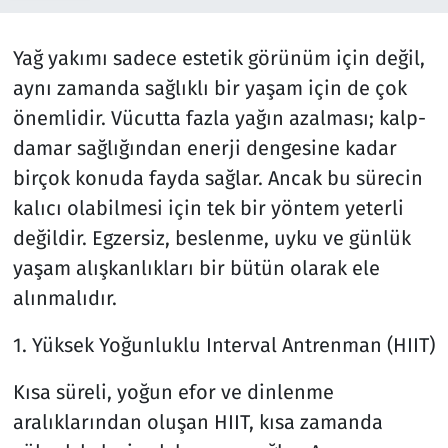
Ekonomi
Gündem
Yağ yakımı sadece estetik görünüm için değil,
aynı zamanda sağlıklı bir yaşam için de çok
Siyaset
Kapaklı
önemlidir. Vücutta fazla yağın azalması; kalp-
Foto Galeri
Kırklareli
damar sağlığından enerji dengesine kadar
birçok konuda fayda sağlar. Ancak bu sürecin
Video
Kültür Sanat
kalıcı olabilmesi için tek bir yöntem yeterli
değildir. Egzersiz, beslenme, uyku ve günlük
Yazarlar
Malkara
yaşam alışkanlıkları bir bütün olarak ele
Ara
Marmaraereğlisi
alınmalıdır.
Sağlık
1. Yüksek Yoğunluklu Interval Antrenman (HIIT)
Kısa süreli, yoğun efor ve dinlenme
Saray
aralıklarından oluşan HIIT, kısa zamanda
Şarköy