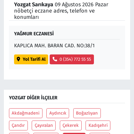
Yozgat Sarıkaya
09 Ağustos 2026 Pazar
nöbetçi eczane adres, telefon ve
Siyaset
konumları
Spor
YAĞMUR ECZANESİ
Süleymanpaşa
KAPLICA MAH. BARAN CAD. NO:38/1
Tekirdağ
Yol Tarifi Al
0 (354) 772 55 55
YOZGAT DIĞER İLÇELER
Akdağmadeni
Aydıncık
Boğazlıyan
Çandır
Çayıralan
Çekerek
Kadışehri