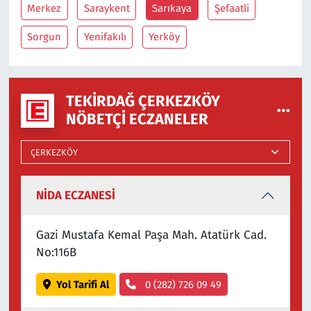
Merkez
Saraykent
Sarıkaya
Şefaatli
Sorgun
Yenifakılı
Yerköy
TEKIRDAĞ ÇERKEZKÖY
NÖBETÇI ECZANELER
NİDA ECZANESİ
Gazi Mustafa Kemal Paşa Mah. Atatürk Cad.
No:116B
Yol Tarifi Al
0 (282) 726 09 49