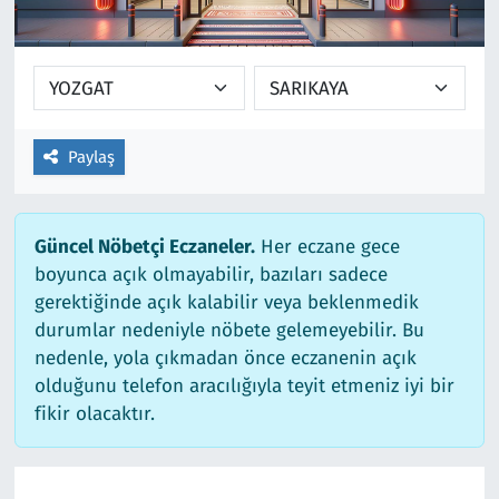
Ekonomi
Gündem
Siyaset
Kapaklı
Foto Galeri
Kırklareli
Paylaş
Video
Kültür Sanat
Güncel Nöbetçi Eczaneler.
Her eczane gece
Yazarlar
Malkara
boyunca açık olmayabilir, bazıları sadece
gerektiğinde açık kalabilir veya beklenmedik
Ara
Marmaraereğlisi
durumlar nedeniyle nöbete gelemeyebilir. Bu
nedenle, yola çıkmadan önce eczanenin açık
Sağlık
olduğunu telefon aracılığıyla teyit etmeniz iyi bir
fikir olacaktır.
Saray
Şarköy