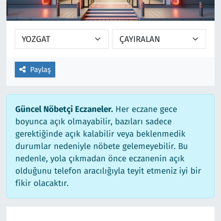
Ekonomi
Gündem
Siyaset
Kapaklı
Foto Galeri
Kırklareli
Paylaş
Video
Kültür Sanat
Güncel Nöbetçi Eczaneler.
Her eczane gece
Yazarlar
Malkara
boyunca açık olmayabilir, bazıları sadece
gerektiğinde açık kalabilir veya beklenmedik
Ara
Marmaraereğlisi
durumlar nedeniyle nöbete gelemeyebilir. Bu
nedenle, yola çıkmadan önce eczanenin açık
Sağlık
olduğunu telefon aracılığıyla teyit etmeniz iyi bir
fikir olacaktır.
Saray
Şarköy