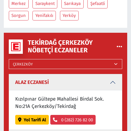
Merkez
Saraykent
Sarıkaya
Şefaatli
Sorgun
Yenifakılı
Yerköy
TEKIRDAĞ ÇERKEZKÖY
NÖBETÇI ECZANELER
ALAZ ECZANESİ
Kızılpınar Gültepe Mahallesi Birdal Sok.
No:21A Çerkezköy/Tekirdağ
Yol Tarifi Al
0 (282) 726 82 00