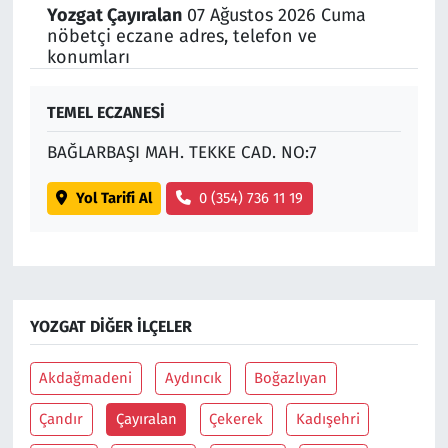
Yozgat Çayıralan
07 Ağustos 2026 Cuma
nöbetçi eczane adres, telefon ve
Siyaset
konumları
Spor
TEMEL ECZANESİ
Süleymanpaşa
BAĞLARBAŞI MAH. TEKKE CAD. NO:7
Tekirdağ
Yol Tarifi Al
0 (354) 736 11 19
YOZGAT DIĞER İLÇELER
Akdağmadeni
Aydıncık
Boğazlıyan
Çandır
Çayıralan
Çekerek
Kadışehri