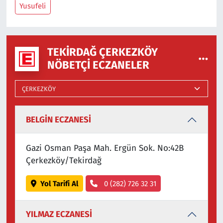
Yusufeli
TEKIRDAĞ ÇERKEZKÖY
NÖBETÇI ECZANELER
BELGİN ECZANESİ
Gazi Osman Paşa Mah. Ergün Sok. No:42B
Çerkezköy/Tekirdağ
Yol Tarifi Al
0 (282) 726 32 31
YILMAZ ECZANESİ