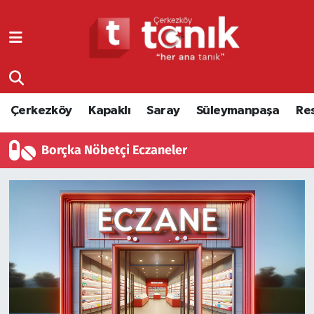
Çerkezköy
Asayiş
Tekirdağ Nöbetçi Eczaneler
Kapaklı
Çerkezköy
Tekirdağ Hava Durumu
Çerkezköy
Kapaklı
Saray
Süleymanpaşa
Re
Saray
Çorlu
Tekirdağ Namaz Vakitleri
Borçka Nöbetçi Eczaneler
Süleymanpaşa
Edirne
Tekirdağ Trafik Yoğunluk Haritası
Resmi Reklamlar
Eğitim
Süper Lig Puan Durumu ve Fikstür
Tekirdağ
Ekonomi
Tüm Manşetler
Asayiş
Ergene
Son Dakika Haberleri
Eğitim
Genel
Haber Arşivi