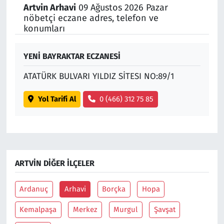
Artvin Arhavi
09 Ağustos 2026 Pazar
nöbetçi eczane adres, telefon ve
Siyaset
konumları
Spor
YENİ BAYRAKTAR ECZANESİ
Süleymanpaşa
ATATÜRK BULVARI YILDIZ SİTESI NO:89/1
Tekirdağ
Yol Tarifi Al
0 (466) 312 75 85
ARTVIN DIĞER İLÇELER
Ardanuç
Arhavi
Borçka
Hopa
Kemalpaşa
Merkez
Murgul
Şavşat