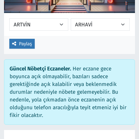
Ekonomi
Gündem
Siyaset
Kapaklı
Foto Galeri
Kırklareli
Paylaş
Video
Kültür Sanat
Güncel Nöbetçi Eczaneler.
Her eczane gece
Yazarlar
Malkara
boyunca açık olmayabilir, bazıları sadece
gerektiğinde açık kalabilir veya beklenmedik
Ara
Marmaraereğlisi
durumlar nedeniyle nöbete gelemeyebilir. Bu
nedenle, yola çıkmadan önce eczanenin açık
Sağlık
olduğunu telefon aracılığıyla teyit etmeniz iyi bir
fikir olacaktır.
Saray
Şarköy