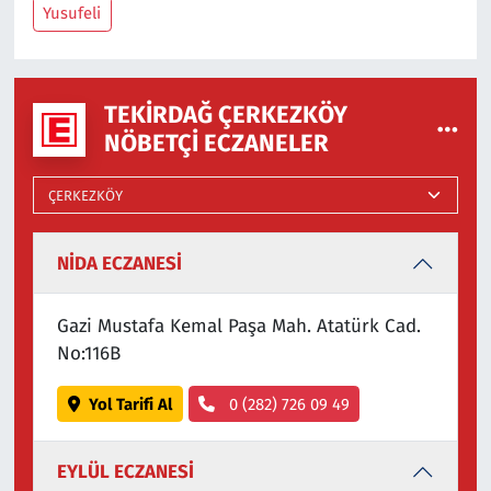
Yusufeli
TEKIRDAĞ ÇERKEZKÖY
NÖBETÇI ECZANELER
NİDA ECZANESİ
Gazi Mustafa Kemal Paşa Mah. Atatürk Cad.
No:116B
Yol Tarifi Al
0 (282) 726 09 49
EYLÜL ECZANESİ