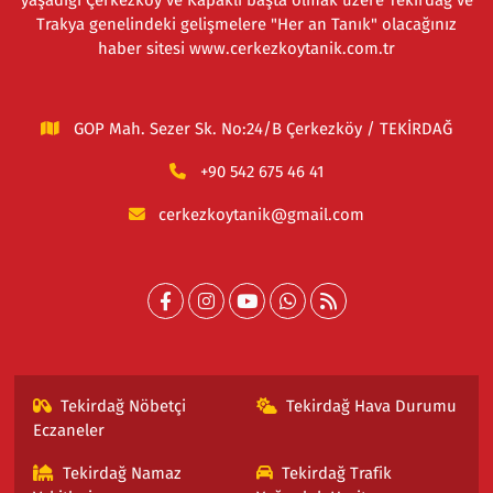
yaşadığı Çerkezköy ve Kapaklı başta olmak üzere Tekirdağ ve
Trakya genelindeki gelişmelere "Her an Tanık" olacağınız
haber sitesi www.cerkezkoytanik.com.tr
GOP Mah. Sezer Sk. No:24/B Çerkezköy / TEKİRDAĞ
+90 542 675 46 41
cerkezkoytanik@gmail.com
Tekirdağ Nöbetçi
Tekirdağ Hava Durumu
Eczaneler
Tekirdağ Namaz
Tekirdağ Trafik