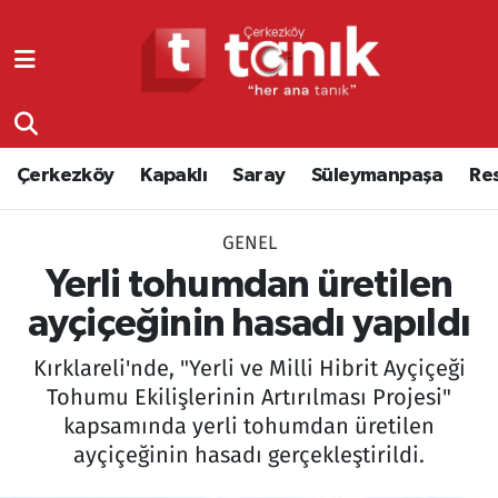
Çerkezköy
Asayiş
Tekirdağ Nöbetçi Eczaneler
Kapaklı
Çerkezköy
Tekirdağ Hava Durumu
Çerkezköy
Kapaklı
Saray
Süleymanpaşa
Re
Saray
Çorlu
Tekirdağ Namaz Vakitleri
GENEL
Süleymanpaşa
Edirne
Tekirdağ Trafik Yoğunluk Haritası
Yerli tohumdan üretilen
Resmi Reklamlar
Eğitim
Süper Lig Puan Durumu ve Fikstür
ayçiçeğinin hasadı yapıldı
Kırklareli'nde, "Yerli ve Milli Hibrit Ayçiçeği
Tekirdağ
Ekonomi
Tüm Manşetler
Tohumu Ekilişlerinin Artırılması Projesi"
kapsamında yerli tohumdan üretilen
Asayiş
Ergene
Son Dakika Haberleri
ayçiçeğinin hasadı gerçekleştirildi.
Eğitim
Genel
Haber Arşivi