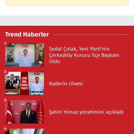
Trend Haberler
1
Sedat Çolak, Yeni Parti'nin
Çerkezköy Kurucu İlçe Başkanı
Oldu
2
Kaderin cilvesi
3
Şahin Yılmaz yönetimini açıkladı
4