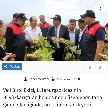
Ekonomi
Gündem
Siyaset
Kapaklı
Foto Galeri
Kırklareli
Video
Kültür Sanat
Yazarlar
Malkara
Paylaş
-
+
A
A
Ara
Marmaraereğlisi
Haber Merkezi
22.08.2024 - 11:00
Sağlık
Vali Birol Ekici, Lüleburgaz ilçesinin
Saray
Büyükkarıştıran beldesinde düzenlenen tarla
günü etkinliğinde, üreticilerin artık yerli
Şarköy