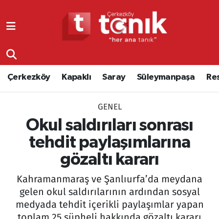
Çerkezköy
Asayiş
Tekirdağ Nöbetçi Eczaneler
Kapaklı
Çerkezköy
Tekirdağ Hava Durumu
Çerkezköy
Kapaklı
Saray
Süleymanpaşa
Re
Saray
Çorlu
Tekirdağ Namaz Vakitleri
GENEL
Süleymanpaşa
Edirne
Tekirdağ Trafik Yoğunluk Haritası
Okul saldırıları sonrası
Resmi Reklamlar
Eğitim
Süper Lig Puan Durumu ve Fikstür
tehdit paylaşımlarına
gözaltı kararı
Tekirdağ
Ekonomi
Tüm Manşetler
Kahramanmaraş ve Şanlıurfa’da meydana
Asayiş
Ergene
Son Dakika Haberleri
gelen okul saldırılarının ardından sosyal
medyada tehdit içerikli paylaşımlar yapan
Eğitim
Genel
Haber Arşivi
toplam 25 şüpheli hakkında gözaltı kararı