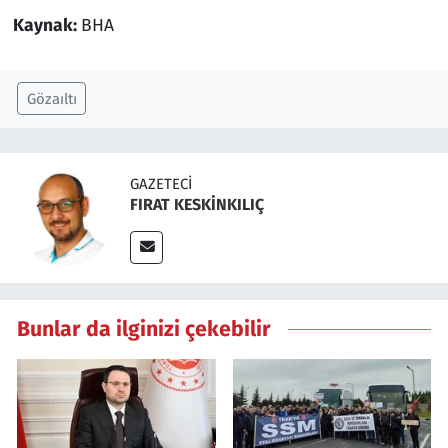
Kaynak:
BHA
Gözaıltı
GAZETECI
FIRAT KESKİNKILIÇ
Bunlar da ilginizi çekebilir