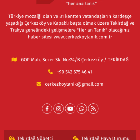
Türkiye mozaiği olan ve 81 kentten vatandaşların kardeşçe
yaşadığı Çerkezköy ve Kapaklı başta olmak üzere Tekirdağ ve
Trakya genelindeki gelişmelere "Her an Tanık" olacağınız
haber sitesi www.cerkezkoytanik.com.tr
GOP Mah. Sezer Sk. No:24/B Çerkezköy / TEKİRDAĞ
+90 542 675 46 41
cerkezkoytanik@gmail.com
Tekirdağ Nöbetçi
Tekirdağ Hava Durumu