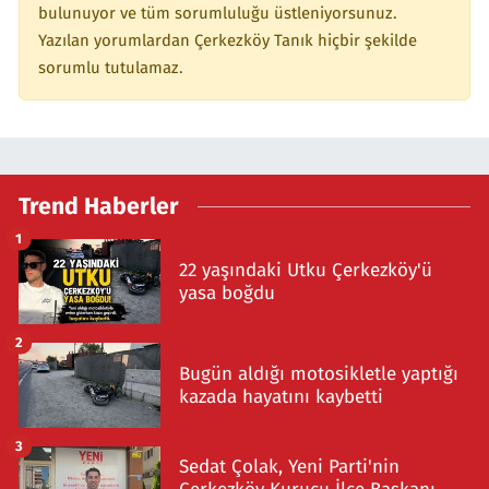
bulunuyor ve tüm sorumluluğu üstleniyorsunuz.
Yazılan yorumlardan Çerkezköy Tanık hiçbir şekilde
sorumlu tutulamaz.
Trend Haberler
1
22 yaşındaki Utku Çerkezköy'ü
yasa boğdu
2
Bugün aldığı motosikletle yaptığı
kazada hayatını kaybetti
3
Sedat Çolak, Yeni Parti'nin