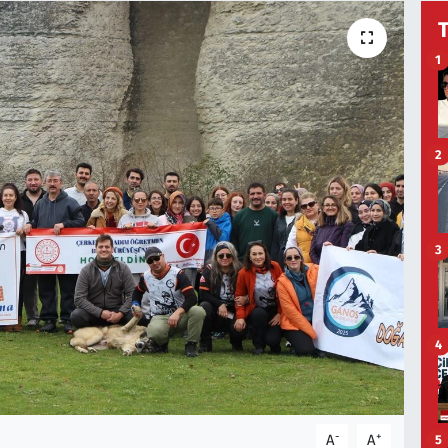
1
2
3
4
-
+
A
A
5