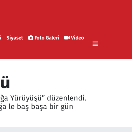
i
Siyaset
Foto Galeri
Video
şü
oğa Yürüyüşü” düzenlendi.
a le baş başa bir gün