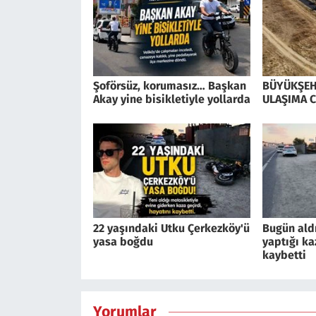
Şoförsüz, korumasız… Başkan
BÜYÜKŞEH
Akay yine bisikletiyle yollarda
ULAŞIMA 
22 yaşındaki Utku Çerkezköy'ü
Bugün ald
yasa boğdu
yaptığı ka
kaybetti
Yorumlar