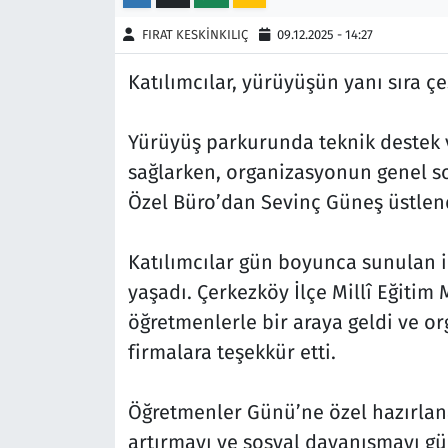
FIRAT KESKİNKILIÇ
09.12.2025 - 14:27
Siyaset
Katılımcılar, yürüyüşün yanı sıra çeş
Spor
Yürüyüş parkurunda teknik destek 
Süleymanpaşa
sağlarken, organizasyonun genel s
Tekirdağ
Özel Büro’dan Sevinç Güneş üstlen
Katılımcılar gün boyunca sunulan ik
yaşadı. Çerkezköy İlçe Millî Eğitim
öğretmenlerle bir araya geldi ve o
firmalara teşekkür etti.
Öğretmenler Günü’ne özel hazırlan
artırmayı ve sosyal dayanışmayı g