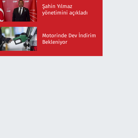
Şahin Yılmaz
yönetimini açıkladı
Motorinde Dev İndirim
Bekleniyor