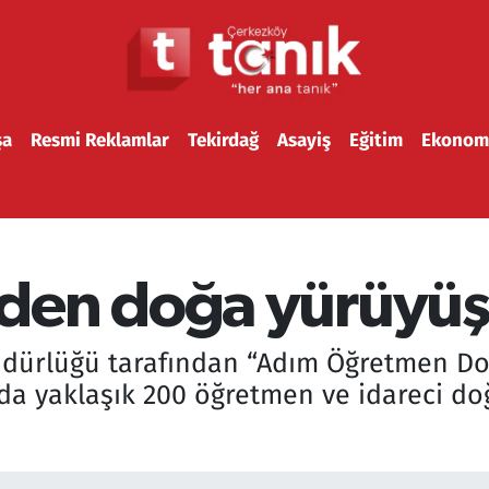
şa
Resmi Reklamlar
Tekirdağ
Asayiş
Eğitim
Ekonom
den doğa yürüyü
 Müdürlüğü tarafından “Adım Öğretmen D
 yaklaşık 200 öğretmen ve idareci doğ