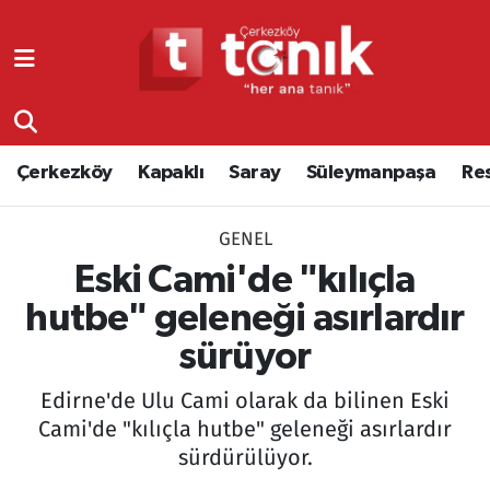
Çerkezköy
Asayiş
Tekirdağ Nöbetçi Eczaneler
Kapaklı
Çerkezköy
Tekirdağ Hava Durumu
Çerkezköy
Kapaklı
Saray
Süleymanpaşa
Re
Saray
Çorlu
Tekirdağ Namaz Vakitleri
GENEL
Süleymanpaşa
Edirne
Tekirdağ Trafik Yoğunluk Haritası
Eski Cami'de "kılıçla
Resmi Reklamlar
Eğitim
Süper Lig Puan Durumu ve Fikstür
hutbe" geleneği asırlardır
sürüyor
Tekirdağ
Ekonomi
Tüm Manşetler
Edirne'de Ulu Cami olarak da bilinen Eski
Asayiş
Ergene
Son Dakika Haberleri
Cami'de "kılıçla hutbe" geleneği asırlardır
sürdürülüyor.
Eğitim
Genel
Haber Arşivi