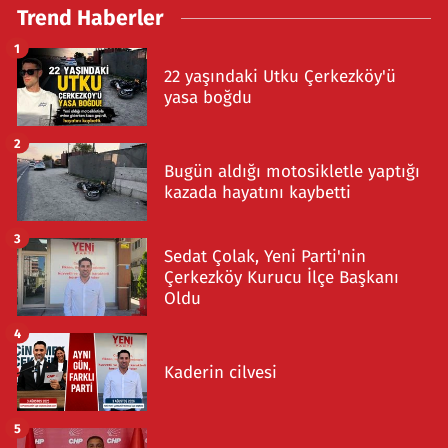
Trend Haberler
1
22 yaşındaki Utku Çerkezköy'ü
yasa boğdu
2
Bugün aldığı motosikletle yaptığı
kazada hayatını kaybetti
3
Sedat Çolak, Yeni Parti'nin
Çerkezköy Kurucu İlçe Başkanı
Oldu
4
Kaderin cilvesi
5