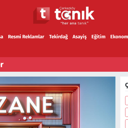
şa
Resmi Reklamlar
Tekirdağ
Asayiş
Eğitim
Ekonom
r