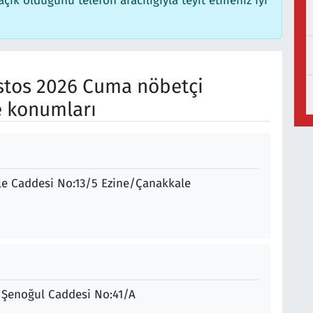
ık olduğunu telefon aracılığıyla teyit etmeniz iyi
stos 2026 Cuma nöbetçi
e konumları
ele Caddesi No:13/5 Ezine/Çanakkale
 Şenoğul Caddesi No:41/A