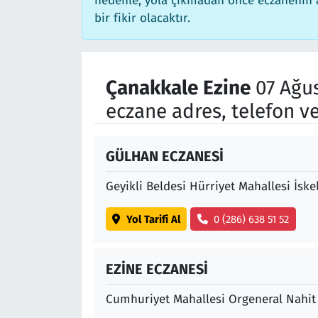
nedenle, yola çıkmadan önce eczanenin aç
bir fikir olacaktır.
Siyaset
Spor
Çanakkale Ezine
07 Ağu
Süleymanpaşa
eczane adres, telefon v
Tekirdağ
GÜLHAN ECZANESİ
Geyikli Beldesi Hürriyet Mahallesi İsk
Yol Tarifi Al
0 (286) 638 51 52
EZİNE ECZANESİ
Cumhuriyet Mahallesi Orgeneral Nahit