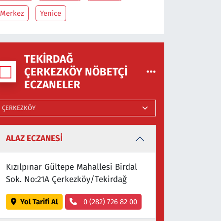
Merkez
Yenice
TEKIRDAĞ
ÇERKEZKÖY NÖBETÇI
ECZANELER
ALAZ ECZANESİ
Kızılpınar Gültepe Mahallesi Birdal
Sok. No:21A Çerkezköy/Tekirdağ
Yol Tarifi Al
0 (282) 726 82 00