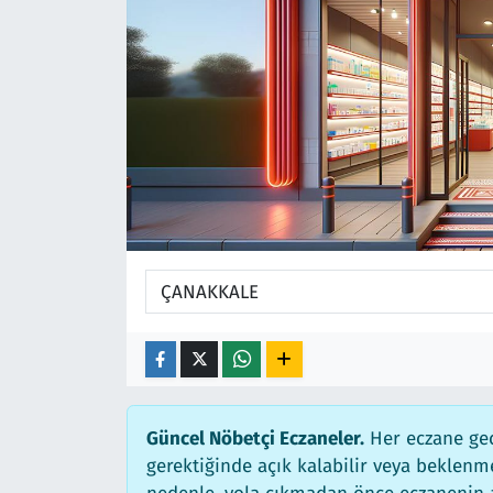
Ekonomi
Gündem
Siyaset
Kapaklı
Foto Galeri
Kırklareli
Video
Kültür Sanat
Yazarlar
Malkara
Ara
Marmaraereğlisi
Sağlık
Saray
Güncel Nöbetçi Eczaneler.
Her eczane gec
gerektiğinde açık kalabilir veya beklen
Şarköy