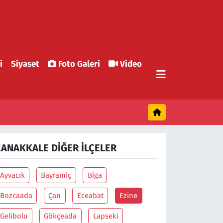
i
Siyaset
Foto Galeri
Video
ÇANAKKALE DIĞER İLÇELER
Ayvacık
Bayramiç
Biga
Bozcaada
Çan
Eceabat
Ezine
Gelibolu
Gökçeada
Lapseki