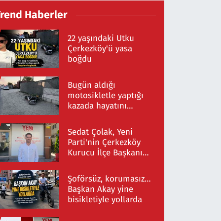
Trend Haberler
22 yaşındaki Utku
Çerkezköy'ü yasa
boğdu
Bugün aldığı
motosikletle yaptığı
kazada hayatını
kaybetti
Sedat Çolak, Yeni
Parti'nin Çerkezköy
Kurucu İlçe Başkanı
Oldu
Şoförsüz, korumasız…
Başkan Akay yine
bisikletiyle yollarda