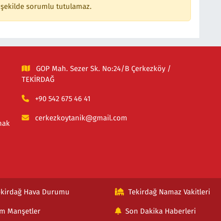
 şekilde sorumlu tutulamaz.
GOP Mah. Sezer Sk. No:24/B Çerkezköy /
TEKİRDAĞ
+90 542 675 46 41
cerkezkoytanik@gmail.com
mak
ekirdağ Hava Durumu
Tekirdağ Namaz Vakitleri
m Manşetler
Son Dakika Haberleri