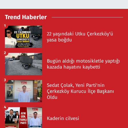
Trend Haberler
1
22 yaşındaki Utku Çerkezköy'ü
yasa boğdu
2
Bugün aldığı motosikletle yaptığı
kazada hayatını kaybetti
3
Sedat Çolak, Yeni Parti'nin
Çerkezköy Kurucu İlçe Başkanı
Oldu
4
Kaderin cilvesi