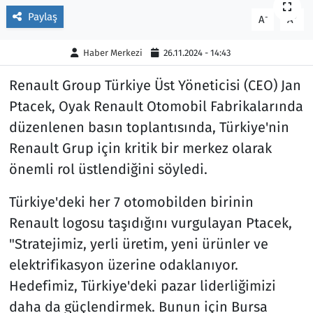
Paylaş
-
+
A
A
Ekonomi
Gündem
Haber Merkezi
26.11.2024 - 14:43
Siyaset
Kapaklı
Renault Group Türkiye Üst Yöneticisi (CEO) Jan
Foto Galeri
Kırklareli
Ptacek, Oyak Renault Otomobil Fabrikalarında
düzenlenen basın toplantısında, Türkiye'nin
Video
Kültür Sanat
Renault Grup için kritik bir merkez olarak
Yazarlar
Malkara
önemli rol üstlendiğini söyledi.
Türkiye'deki her 7 otomobilden birinin
Ara
Marmaraereğlisi
Renault logosu taşıdığını vurgulayan Ptacek,
Sağlık
"Stratejimiz, yerli üretim, yeni ürünler ve
elektrifikasyon üzerine odaklanıyor.
Saray
Hedefimiz, Türkiye'deki pazar liderliğimizi
daha da güçlendirmek. Bunun için Bursa
Şarköy