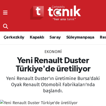
Çerkezköy
Asayiş
Tekirdağ Nöbetçi Eczaneler
Kapaklı
Çerkezköy
Tekirdağ Hava Durumu
Çerkezköy
Kapaklı
Saray
Süleymanpaşa
Re
Saray
Çorlu
Tekirdağ Namaz Vakitleri
EKONOMI
Süleymanpaşa
Edirne
Tekirdağ Trafik Yoğunluk Haritası
Yeni Renault Duster
Resmi Reklamlar
Eğitim
Süper Lig Puan Durumu ve Fikstür
Türkiye'de üretiliyor
Yeni Renault Duster'ın üretimine Bursa'daki
Tekirdağ
Ekonomi
Tüm Manşetler
Oyak Renault Otomobil Fabrikaları'nda
başlandı.
Asayiş
Ergene
Son Dakika Haberleri
Eğitim
Genel
Haber Arşivi