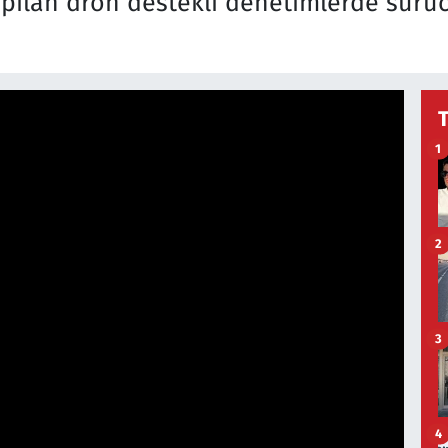
pılan dron destekli denetimlerde sürüc
1
2
3
4