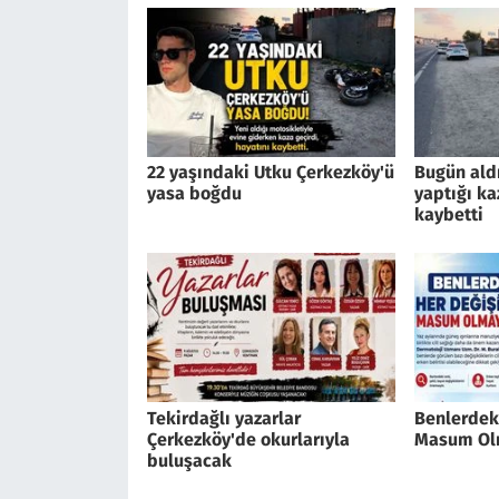
22 yaşındaki Utku Çerkezköy'ü
Bugün ald
yasa boğdu
yaptığı ka
kaybetti
Tekirdağlı yazarlar
Benlerdeki
Çerkezköy'de okurlarıyla
Masum Ol
buluşacak