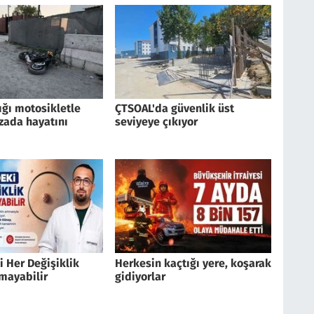
ığı motosikletle
ÇTSOAL'da güvenlik üst
zada hayatını
seviyeye çıkıyor
 Her Değişiklik
Herkesin kaçtığı yere, koşarak
mayabilir
gidiyorlar