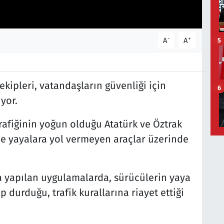
-
+
A
A
5
kipleri, vatandaşların güvenliği için
6
yor.
rafiğinin yoğun olduğu Atatürk ve Öztrak
de yayalara yol vermeyen araçlar üzerinde
a yapılan uygulamalarda, sürücülerin yaya
p durduğu, trafik kurallarına riayet ettiği