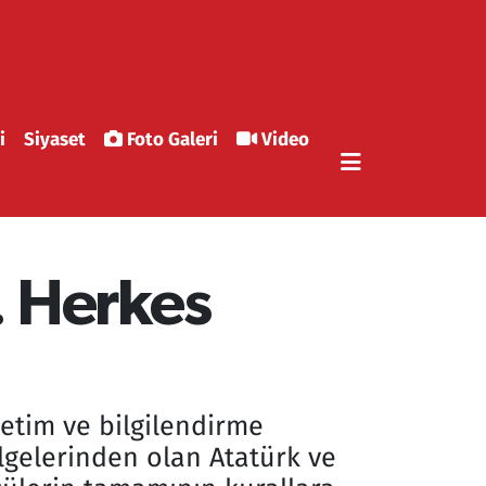
i
Siyaset
Foto Galeri
Video
 Herkes
netim ve bilgilendirme
lgelerinden olan Atatürk ve