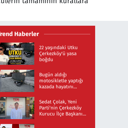
ülerin tamamının kurallara
Trend Haberler
22 yaşındaki Utku
Çerkezköy'ü yasa
boğdu
Bugün aldığı
motosikletle yaptığı
kazada hayatını
kaybetti
Sedat Çolak, Yeni
Parti'nin Çerkezköy
Kurucu İlçe Başkanı
Oldu