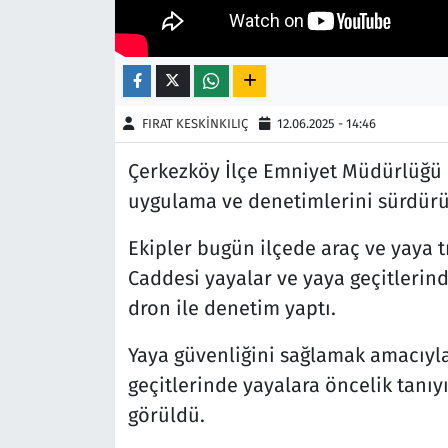
Siyaset
Spor
FIRAT KESKİNKILIÇ
12.06.2025 - 14:46
Süleymanpaşa
Çerkezköy İlçe Emniyet Müdürlüğü e
uygulama ve denetimlerini sürdürü
Tekirdağ
Ekipler bugün ilçede araç ve yaya t
Caddesi yayalar ve yaya geçitlerin
dron ile denetim yaptı.
Yaya güvenliğini sağlamak amacıyl
geçitlerinde yayalara öncelik tanıyı
görüldü.