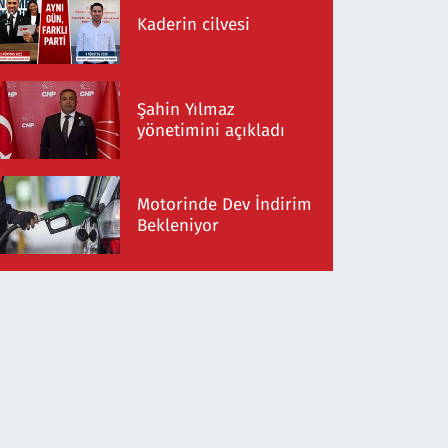
Kaderin cilvesi
Şahin Yılmaz
yönetimini açıkladı
Motorinde Dev İndirim
Bekleniyor