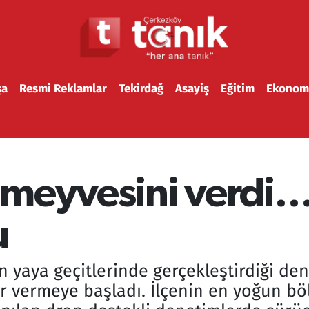
şa
Resmi Reklamlar
Tekirdağ
Asayiş
Eğitim
Ekonom
 meyvesini verdi…
u
n yaya geçitlerinde gerçekleştirdiği de
 vermeye başladı. İlçenin en yoğun bö