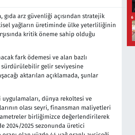
 gıda arz güvenliği açısından stratejik
6
sel yağların üretiminde ülke yeterliliğinin
rşısında kritik öneme sahip olduğu
anacak fark ödemesi ve alan bazlı
 sürdürülebilir gelir seviyesine
şacağı aktarılan açıklamada, şunlar
 uygulamaları, dünya rekoltesi ve
larının olası seyri, finansman maliyetleri
ametreler birliğimizce değerlendirilerek
de 2024/2025 sezonunda üretici
 oranı olan yüzde 44 yağ oranlı ayçiçeği