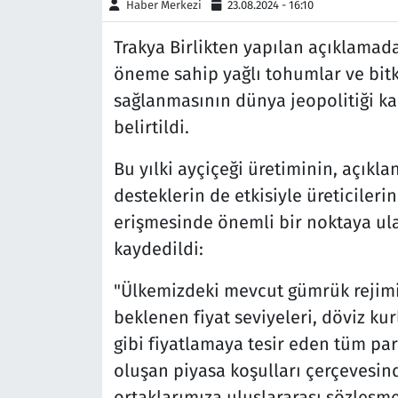
Haber Merkezi
23.08.2024 - 16:10
Siyaset
Trakya Birlikten yapılan açıklamada,
öneme sahip yağlı tohumlar ve bitki
Spor
sağlanmasının dünya jeopolitiği ka
belirtildi.
Süleymanpaşa
Bu yılki ayçiçeği üretiminin, açıkl
Tekirdağ
desteklerin de etkisiyle üreticilerin
erişmesinde önemli bir noktaya ula
kaydedildi:
"Ülkemizdeki mevcut gümrük rejimi
beklenen fiyat seviyeleri, döviz kur
gibi fiyatlamaya tesir eden tüm par
oluşan piyasa koşulları çerçevesin
ortaklarımıza uluslararası sözleşme