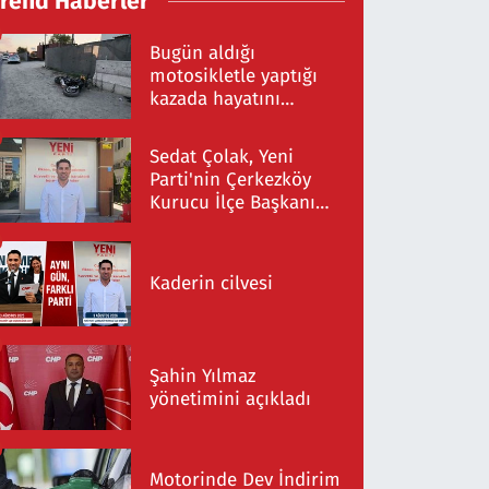
Trend Haberler
Bugün aldığı
motosikletle yaptığı
kazada hayatını
kaybetti
Sedat Çolak, Yeni
Parti'nin Çerkezköy
Kurucu İlçe Başkanı
Oldu
Kaderin cilvesi
Şahin Yılmaz
yönetimini açıkladı
Motorinde Dev İndirim