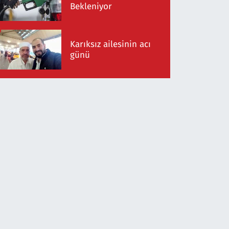
Bekleniyor
Karıksız ailesinin acı
günü