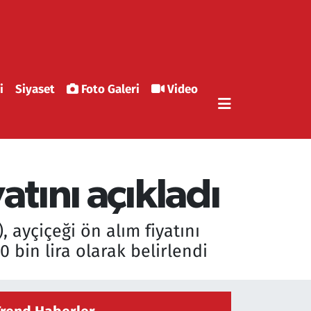
i
Siyaset
Foto Galeri
Video
atını açıkladı
, ayçiçeği ön alım fiyatını
0 bin lira olarak belirlendi