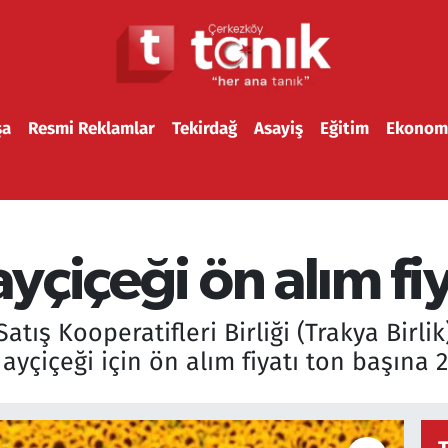
şa
Resmi Reklamlar
Tekirdağ
Asayiş
Eğitim
Ekonom
ayçiçeği ön alım fiy
tış Kooperatifleri Birliği (Trakya Birlik)
 ayçiçeği için ön alım fiyatı ton başına 2