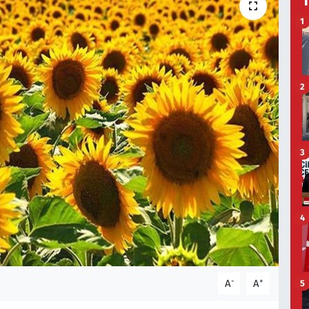
1
2
3
4
-
+
A
A
5