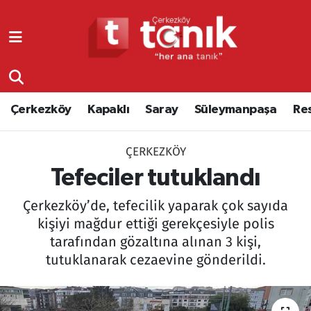
Çerkezköy
Asayiş
Tekirdağ Nöbetçi Eczaneler
Kapaklı
Çerkezköy
Tekirdağ Hava Durumu
Çerkezköy
Kapaklı
Saray
Süleymanpaşa
Re
Saray
Çorlu
Tekirdağ Namaz Vakitleri
ÇERKEZKÖY
Süleymanpaşa
Edirne
Tekirdağ Trafik Yoğunluk Haritası
Tefeciler tutuklandı
Resmi Reklamlar
Eğitim
Süper Lig Puan Durumu ve Fikstür
Çerkezköy’de, tefecilik yaparak çok sayıda
kişiyi mağdur ettiği gerekçesiyle polis
Tekirdağ
Ekonomi
Tüm Manşetler
tarafından gözaltına alınan 3 kişi,
tutuklanarak cezaevine gönderildi.
Asayiş
Ergene
Son Dakika Haberleri
Eğitim
Genel
Haber Arşivi