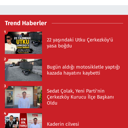
Trend Haberler
1
22 yaşındaki Utku Çerkezköy'ü
yasa boğdu
2
Bugün aldığı motosikletle yaptığı
kazada hayatını kaybetti
3
Sedat Çolak, Yeni Parti'nin
Çerkezköy Kurucu İlçe Başkanı
Oldu
4
Kaderin cilvesi