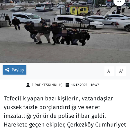
Ekonomi
Gündem
Siyaset
Kapaklı
Foto Galeri
Kırklareli
Video
Kültür Sanat
Yazarlar
Malkara
Paylaş
-
+
A
A
Ara
Marmaraereğlisi
FIRAT KESKİNKILIÇ
16.12.2025 - 16:47
Tefecilik yapan bazı kişilerin, vatandaşları
Sağlık
yüksek faizle borçlandırdığı ve senet
Saray
imzalattığı yönünde polise ihbar geldi.
Harekete geçen ekipler, Çerkezköy Cumhuriyet
Şarköy