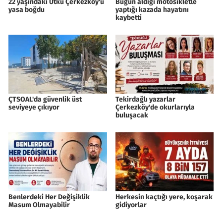
22 yaşındaki Utku Çerkezköy'ü
Bugün aldığı motosikletle
yasa boğdu
yaptığı kazada hayatını
kaybetti
ÇTSOAL'da güvenlik üst
Tekirdağlı yazarlar
seviyeye çıkıyor
Çerkezköy'de okurlarıyla
buluşacak
Benlerdeki Her Değişiklik
Herkesin kaçtığı yere, koşarak
Masum Olmayabilir
gidiyorlar