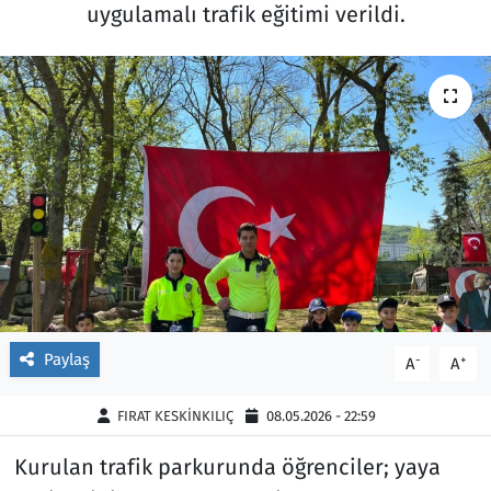
uygulamalı trafik eğitimi verildi.
Ekonomi
Gündem
Siyaset
Kapaklı
Foto Galeri
Kırklareli
Video
Kültür Sanat
Yazarlar
Malkara
Ara
Marmaraereğlisi
Paylaş
-
+
A
A
Sağlık
FIRAT KESKİNKILIÇ
08.05.2026 - 22:59
Saray
Kurulan trafik parkurunda öğrenciler; yaya
Şarköy