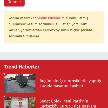
Gönder
Yorum yazarak
topluluk kurallarımızı
kabul etmiş
bulunuyor ve tüm sorumluluğu üstleniyorsunuz.
Yazılan yorumlardan Çerkezköy Tanık hiçbir şekilde
sorumlu tutulamaz.
Trend Haberler
1
Bugün aldığı motosikletle yaptığı
kazada hayatını kaybetti
2
Sedat Çolak, Yeni Parti'nin
Çerkezköy Kurucu İlçe Başkanı