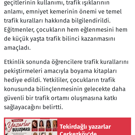
geçitlerinin kullanımı, trafik ışıklarının
anlamı, emniyet kemerinin önemi ve temel
Siyaset
trafik kuralları hakkında bilgilendirildi.
Eğitmenler, çocukların hem eğlenmesini hem
Spor
de küçük yaşta trafik bilinci kazanmasını
Süleymanpaşa
amaçladı.
Tekirdağ
Etkinlik sonunda öğrencilere trafik kurallarını
pekiştirmeleri amacıyla boyama kitapları
hediye edildi. Yetkililer, çocukların trafik
konusunda bilinçlenmesinin gelecekte daha
güvenli bir trafik ortamı oluşmasına katkı
sağlayacağını belirtti.
Tekirdağlı yazarlar
Çerkezköy'de