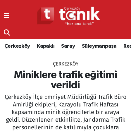
Çerkezköy
Asayiş
Tekirdağ Nöbetçi Eczaneler
Kapaklı
Çerkezköy
Tekirdağ Hava Durumu
Çerkezköy
Kapaklı
Saray
Süleymanpaşa
Re
Saray
Çorlu
Tekirdağ Namaz Vakitleri
ÇERKEZKÖY
Süleymanpaşa
Edirne
Tekirdağ Trafik Yoğunluk Haritası
Miniklere trafik eğitimi
Resmi Reklamlar
Eğitim
Süper Lig Puan Durumu ve Fikstür
verildi
Çerkezköy İlçe Emniyet Müdürlüğü Trafik Büro
Tekirdağ
Ekonomi
Tüm Manşetler
Amirliği ekipleri, Karayolu Trafik Haftası
kapsamında minik öğrencilerle bir araya
Asayiş
Ergene
Son Dakika Haberleri
geldi. Düzenlenen etkinlikte, Jandarma Trafik
Eğitim
Genel
Haber Arşivi
personellerinin de katılımıyla çocuklara