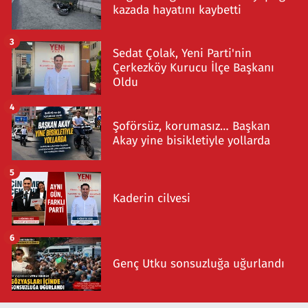
kazada hayatını kaybetti
3
Sedat Çolak, Yeni Parti'nin
Çerkezköy Kurucu İlçe Başkanı
Oldu
4
Şoförsüz, korumasız… Başkan
Akay yine bisikletiyle yollarda
5
Kaderin cilvesi
6
Genç Utku sonsuzluğa uğurlandı