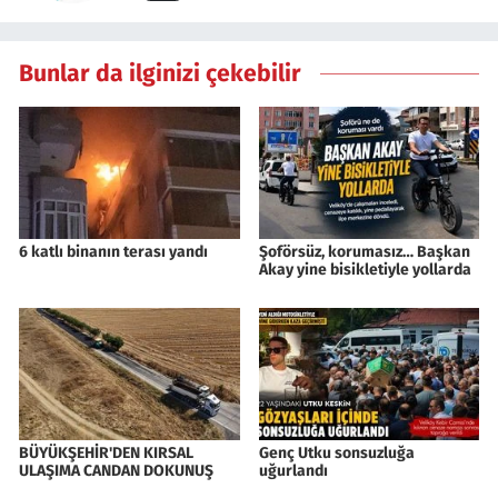
Bunlar da ilginizi çekebilir
6 katlı binanın terası yandı
Şoförsüz, korumasız… Başkan
Akay yine bisikletiyle yollarda
BÜYÜKŞEHİR'DEN KIRSAL
Genç Utku sonsuzluğa
ULAŞIMA CANDAN DOKUNUŞ
uğurlandı