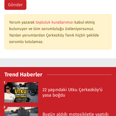
Gönder
Yorum yazarak
topluluk kurallarımızı
kabul etmiş
bulunuyor ve tüm sorumluluğu üstleniyorsunuz.
Yazılan yorumlardan Çerkezköy Tanık hiçbir şekilde
sorumlu tutulamaz.
Trend Haberler
1
22 yaşındaki Utku Çerkezköy'ü
yasa boğdu
2
Bugün aldığı motosikletle yaptığı