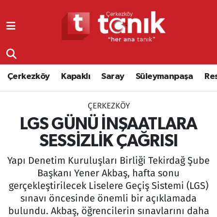
Çerkezköy
Asayiş
Tekirdağ Nöbetçi Eczaneler
Kapaklı
Çerkezköy
Tekirdağ Hava Durumu
Çerkezköy
Kapaklı
Saray
Süleymanpaşa
Re
Saray
Çorlu
Tekirdağ Namaz Vakitleri
ÇERKEZKÖY
Süleymanpaşa
Edirne
Tekirdağ Trafik Yoğunluk Haritası
LGS GÜNÜ İNŞAATLARA
Resmi Reklamlar
Eğitim
Süper Lig Puan Durumu ve Fikstür
SESSİZLİK ÇAĞRISI
Yapı Denetim Kuruluşları Birliği Tekirdağ Şube
Tekirdağ
Ekonomi
Tüm Manşetler
Başkanı Yener Akbaş, hafta sonu
gerçekleştirilecek Liselere Geçiş Sistemi (LGS)
Asayiş
Ergene
Son Dakika Haberleri
sınavı öncesinde önemli bir açıklamada
Eğitim
Genel
Haber Arşivi
bulundu. Akbaş, öğrencilerin sınavlarını daha