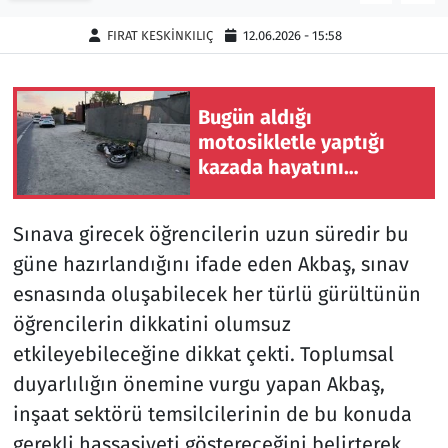
FIRAT KESKİNKILIÇ
12.06.2026 - 15:58
Siyaset
Spor
Bugün aldığı
motosikletle yaptığı
Süleymanpaşa
kazada hayatını
kaybetti
Tekirdağ
Sınava girecek öğrencilerin uzun süredir bu
güne hazırlandığını ifade eden Akbaş, sınav
esnasında oluşabilecek her türlü gürültünün
öğrencilerin dikkatini olumsuz
etkileyebileceğine dikkat çekti. Toplumsal
duyarlılığın önemine vurgu yapan Akbaş,
inşaat sektörü temsilcilerinin de bu konuda
gerekli hassasiyeti göstereceğini belirterek,