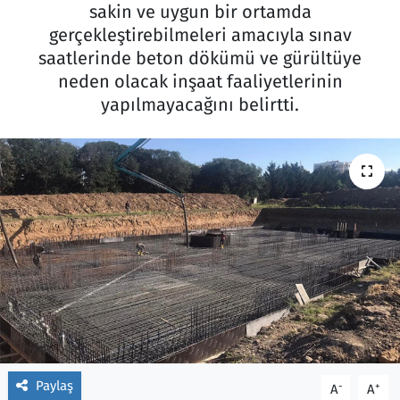
sakin ve uygun bir ortamda
Ekonomi
Gündem
gerçekleştirebilmeleri amacıyla sınav
saatlerinde beton dökümü ve gürültüye
Siyaset
Kapaklı
neden olacak inşaat faaliyetlerinin
yapılmayacağını belirtti.
Foto Galeri
Kırklareli
Video
Kültür Sanat
Yazarlar
Malkara
Ara
Marmaraereğlisi
Sağlık
Saray
Paylaş
-
+
A
A
Şarköy