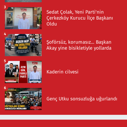
3
Sedat Çolak, Yeni Parti'nin
Çerkezköy Kurucu İlçe Başkanı
Oldu
4
Şoförsüz, korumasız… Başkan
Akay yine bisikletiyle yollarda
5
Kaderin cilvesi
6
Genç Utku sonsuzluğa uğurlandı