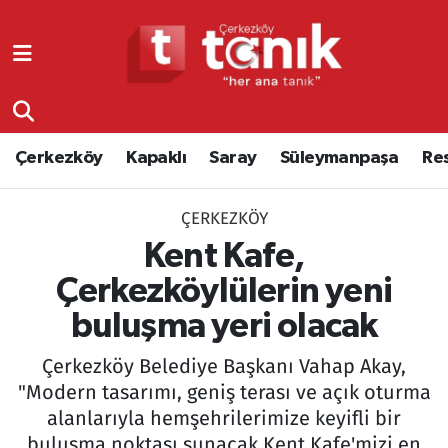
Çerkezköy
Asayiş
Tekirdağ Nöbetçi Eczaneler
Kapaklı
Çerkezköy
Tekirdağ Hava Durumu
Çerkezköy
Kapaklı
Saray
Süleymanpaşa
Re
Saray
Çorlu
Tekirdağ Namaz Vakitleri
ÇERKEZKÖY
Süleymanpaşa
Edirne
Tekirdağ Trafik Yoğunluk Haritası
Kent Kafe,
Resmi Reklamlar
Eğitim
Süper Lig Puan Durumu ve Fikstür
Çerkezköylülerin yeni
buluşma yeri olacak
Tekirdağ
Ekonomi
Tüm Manşetler
Çerkezköy Belediye Başkanı Vahap Akay,
Asayiş
Ergene
Son Dakika Haberleri
"Modern tasarımı, geniş terası ve açık oturma
alanlarıyla hemşehrilerimize keyifli bir
Eğitim
Genel
Haber Arşivi
buluşma noktası sunacak Kent Kafe'mizi en