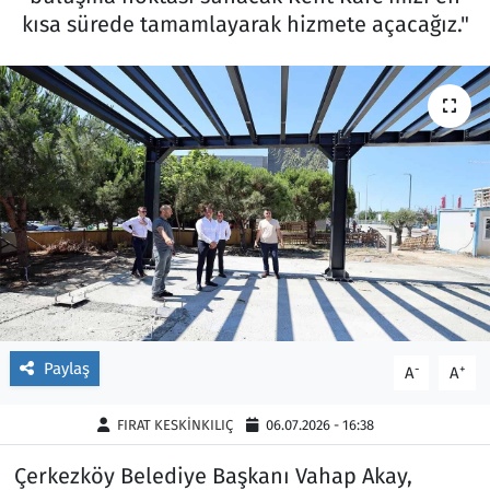
kısa sürede tamamlayarak hizmete açacağız."
Ekonomi
Gündem
Siyaset
Kapaklı
Foto Galeri
Kırklareli
Video
Kültür Sanat
Yazarlar
Malkara
Ara
Marmaraereğlisi
Paylaş
-
+
Sağlık
A
A
FIRAT KESKİNKILIÇ
06.07.2026 - 16:38
Saray
Çerkezköy Belediye Başkanı Vahap Akay,
Şarköy