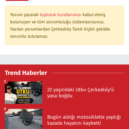
Yorum yazarak
topluluk kurallarımızı
kabul etmiş
bulunuyor ve tüm sorumluluğu üstleniyorsunuz.
Yazılan yorumlardan Çerkezköy Tanık hiçbir şekilde
sorumlu tutulamaz.
Trend Haberler
1
22 yaşındaki Utku Çerkezköy'ü
yasa boğdu
2
Bugün aldığı motosikletle yaptığı
kazada hayatını kaybetti