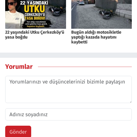
22 yaşındaki Utku Çerkezköy'ü
Bugün aldığı motosikletle
yasa boğdu
yaptığı kazada hayatını
kaybetti
Yorumlar
Gönder