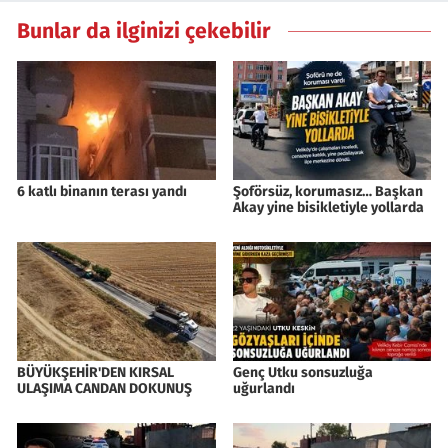
Bunlar da ilginizi çekebilir
6 katlı binanın terası yandı
Şoförsüz, korumasız… Başkan
Akay yine bisikletiyle yollarda
BÜYÜKŞEHİR'DEN KIRSAL
Genç Utku sonsuzluğa
ULAŞIMA CANDAN DOKUNUŞ
uğurlandı