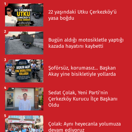
1
22 yaşındaki Utku Çerkezköy'ü
yasa boğdu
2
Bugün aldığı motosikletle yaptığı
kazada hayatını kaybetti
3
Şoförsüz, korumasız… Başkan
Akay yine bisikletiyle yollarda
4
Sedat Çolak, Yeni Parti'nin
Çerkezköy Kurucu İlçe Başkanı
Oldu
5
Çolak: Aynı heyecanla yolumuza
devam ediyoruz