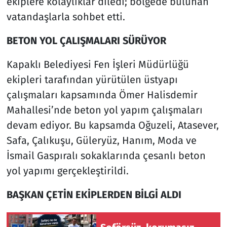
ekiplere kolaylıklar diledi; bölgede bulunan
vatandaşlarla sohbet etti.
Siyaset
BETON YOL ÇALIŞMALARI SÜRÜYOR
Spor
Kapaklı Belediyesi Fen İşleri Müdürlüğü
Süleymanpaşa
ekipleri tarafından yürütülen üstyapı
çalışmaları kapsamında Ömer Halisdemir
Tekirdağ
Mahallesi’nde beton yol yapım çalışmaları
devam ediyor. Bu kapsamda Oğuzeli, Atasever,
Safa, Çalıkuşu, Güleryüz, Hanım, Moda ve
İsmail Gaspıralı sokaklarında çesanlı beton
yol yapımı gerçekleştirildi.
BAŞKAN ÇETİN EKİPLERDEN BİLGİ ALDI