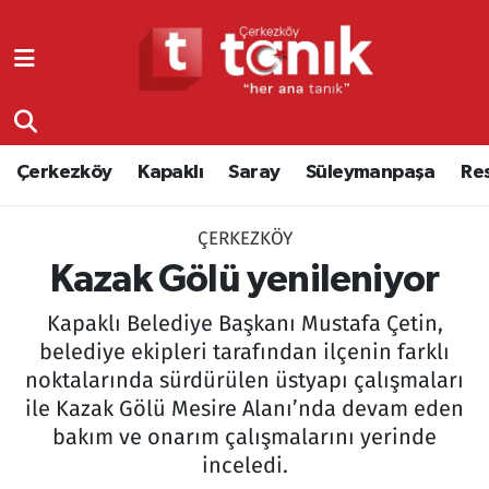
Çerkezköy
Asayiş
Tekirdağ Nöbetçi Eczaneler
Kapaklı
Çerkezköy
Tekirdağ Hava Durumu
Çerkezköy
Kapaklı
Saray
Süleymanpaşa
Re
Saray
Çorlu
Tekirdağ Namaz Vakitleri
ÇERKEZKÖY
Süleymanpaşa
Edirne
Tekirdağ Trafik Yoğunluk Haritası
Kazak Gölü yenileniyor
Resmi Reklamlar
Eğitim
Süper Lig Puan Durumu ve Fikstür
Kapaklı Belediye Başkanı Mustafa Çetin,
belediye ekipleri tarafından ilçenin farklı
Tekirdağ
Ekonomi
Tüm Manşetler
noktalarında sürdürülen üstyapı çalışmaları
ile Kazak Gölü Mesire Alanı’nda devam eden
Asayiş
Ergene
Son Dakika Haberleri
bakım ve onarım çalışmalarını yerinde
inceledi.
Eğitim
Genel
Haber Arşivi