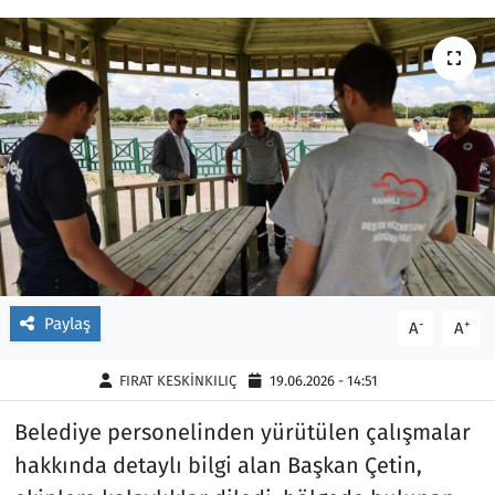
Ekonomi
Gündem
Siyaset
Kapaklı
Foto Galeri
Kırklareli
Video
Kültür Sanat
Yazarlar
Malkara
Ara
Marmaraereğlisi
Paylaş
-
+
A
A
Sağlık
FIRAT KESKİNKILIÇ
19.06.2026 - 14:51
Belediye personelinden yürütülen çalışmalar
Saray
hakkında detaylı bilgi alan Başkan Çetin,
Şarköy