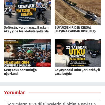
Şoförsüz, korumasız… Başkan
BÜYÜKŞEHİR'DEN KIRSAL
Akay yine bisikletiyle yollarda
ULAŞIMA CANDAN DOKUNUŞ
Genç Utku sonsuzluğa
22 yaşındaki Utku Çerkezköy'ü
uğurlandı
yasa boğdu
Yorumlar