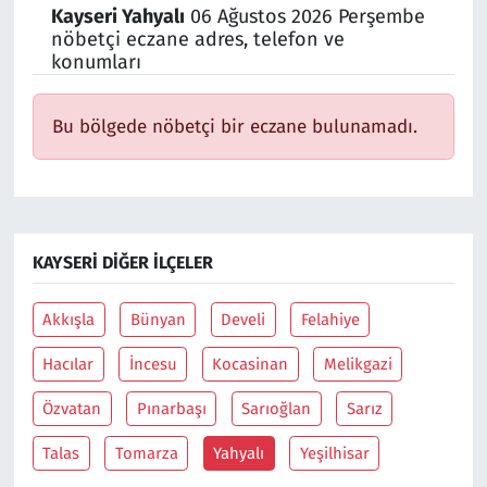
Kayseri Yahyalı
06 Ağustos 2026 Perşembe
nöbetçi eczane adres, telefon ve
Siyaset
konumları
Spor
Bu bölgede nöbetçi bir eczane bulunamadı.
Süleymanpaşa
Tekirdağ
KAYSERI DIĞER İLÇELER
Akkışla
Bünyan
Develi
Felahiye
Hacılar
İncesu
Kocasinan
Melikgazi
Özvatan
Pınarbaşı
Sarıoğlan
Sarız
Talas
Tomarza
Yahyalı
Yeşilhisar