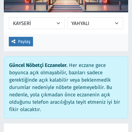
Ekonomi
Gündem
Siyaset
Kapaklı
Foto Galeri
Kırklareli
Paylaş
Video
Kültür Sanat
Güncel Nöbetçi Eczaneler.
Her eczane gece
Yazarlar
Malkara
boyunca açık olmayabilir, bazıları sadece
gerektiğinde açık kalabilir veya beklenmedik
Ara
Marmaraereğlisi
durumlar nedeniyle nöbete gelemeyebilir. Bu
nedenle, yola çıkmadan önce eczanenin açık
Sağlık
olduğunu telefon aracılığıyla teyit etmeniz iyi bir
fikir olacaktır.
Saray
Şarköy