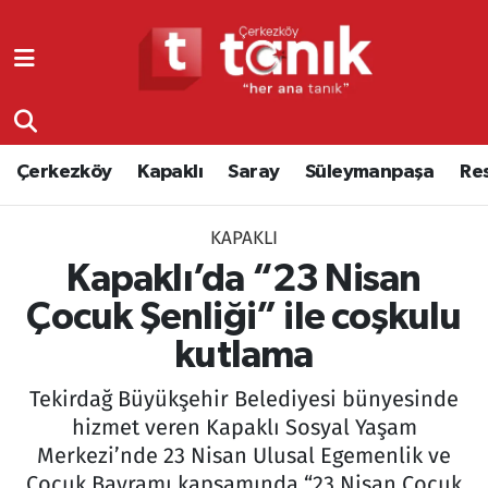
Çerkezköy
Asayiş
Tekirdağ Nöbetçi Eczaneler
Kapaklı
Çerkezköy
Tekirdağ Hava Durumu
Çerkezköy
Kapaklı
Saray
Süleymanpaşa
Re
Saray
Çorlu
Tekirdağ Namaz Vakitleri
KAPAKLI
Süleymanpaşa
Edirne
Tekirdağ Trafik Yoğunluk Haritası
Kapaklı’da “23 Nisan
Resmi Reklamlar
Eğitim
Süper Lig Puan Durumu ve Fikstür
Çocuk Şenliği” ile coşkulu
kutlama
Tekirdağ
Ekonomi
Tüm Manşetler
Tekirdağ Büyükşehir Belediyesi bünyesinde
Asayiş
Ergene
Son Dakika Haberleri
hizmet veren Kapaklı Sosyal Yaşam
Merkezi’nde 23 Nisan Ulusal Egemenlik ve
Eğitim
Genel
Haber Arşivi
Çocuk Bayramı kapsamında “23 Nisan Çocuk