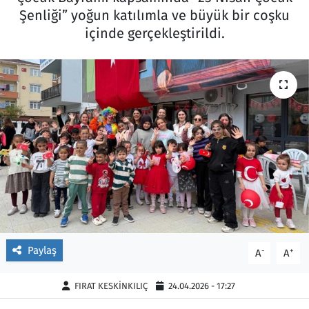
Şenliği” yoğun katılımla ve büyük bir coşku
Ekonomi
Gündem
içinde gerçekleştirildi.
Siyaset
Kapaklı
Foto Galeri
Kırklareli
Video
Kültür Sanat
Yazarlar
Malkara
Ara
Marmaraereğlisi
Sağlık
Paylaş
-
+
A
A
Saray
FIRAT KESKİNKILIÇ
24.04.2026 - 17:27
Şarköy