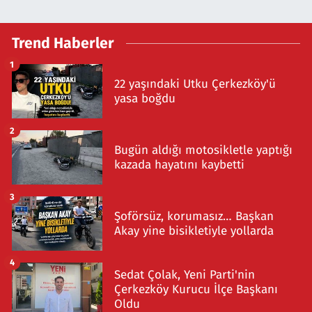
Trend Haberler
1
22 yaşındaki Utku Çerkezköy'ü
yasa boğdu
2
Bugün aldığı motosikletle yaptığı
kazada hayatını kaybetti
3
Şoförsüz, korumasız… Başkan
Akay yine bisikletiyle yollarda
4
Sedat Çolak, Yeni Parti'nin
Çerkezköy Kurucu İlçe Başkanı
Oldu