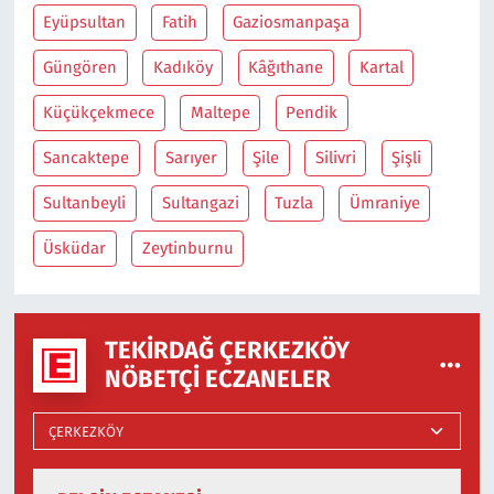
Eyüpsultan
Fatih
Gaziosmanpaşa
Güngören
Kadıköy
Kâğıthane
Kartal
Küçükçekmece
Maltepe
Pendik
Sancaktepe
Sarıyer
Şile
Silivri
Şişli
Sultanbeyli
Sultangazi
Tuzla
Ümraniye
Üsküdar
Zeytinburnu
TEKIRDAĞ ÇERKEZKÖY
NÖBETÇI ECZANELER