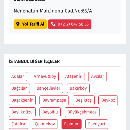
Nenehatun Mah.İnönü Cad.No:63/A
Yol Tarifi Al
0 (212) 647 58 55
İSTANBUL DIĞER İLÇELER
Adalar
Arnavutköy
Ataşehir
Avcılar
Bağcılar
Bahçelievler
Bakırköy
Başakşehir
Bayrampaşa
Beşiktaş
Beykoz
Beylikdüzü
Beyoğlu
Büyükçekmece
Çatalca
Çekmeköy
Esenler
Esenyurt