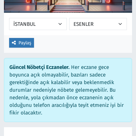
Ekonomi
Gündem
Siyaset
Kapaklı
Foto Galeri
Kırklareli
Paylaş
Video
Kültür Sanat
Güncel Nöbetçi Eczaneler.
Her eczane gece
Yazarlar
Malkara
boyunca açık olmayabilir, bazıları sadece
gerektiğinde açık kalabilir veya beklenmedik
Ara
Marmaraereğlisi
durumlar nedeniyle nöbete gelemeyebilir. Bu
nedenle, yola çıkmadan önce eczanenin açık
Sağlık
olduğunu telefon aracılığıyla teyit etmeniz iyi bir
fikir olacaktır.
Saray
Şarköy