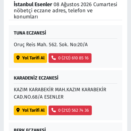
İstanbul Esenler
08 Ağustos 2026 Cumartesi
nöbetçi eczane adres, telefon ve
Siyaset
konumları
Spor
TUNA ECZANESİ
Süleymanpaşa
Oruç Reis Mah. 562. Sok. No:20/A
Tekirdağ
Yol Tarifi Al
0 (212) 610 85 16
KARADENİZ ECZANESİ
KAZIM KARABEKİR MAH.KAZIM KARABEKİR
CAD.NO.68/A ESENLER
Yol Tarifi Al
0 (212) 562 74 36
BERK ECZANESİ