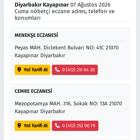
Diyarbakır Kayapınar
07 Ağustos 2026
Cuma nöbetçi eczane adres, telefon ve
Siyaset
konumları
Spor
MENEKŞE ECZANESİ
Süleymanpaşa
Peyas MAH. Diclekent Bulvarı NO: 41C 21070
Kayapınar Diyarbakır
Tekirdağ
Yol Tarifi Al
0 (412) 251 64 20
CEMRE ECZANESİ
Mezopotamya MAH. 316. Sokak NO: 13A 21070
Kayapınar Diyarbakır
Yol Tarifi Al
0 (412) 252 00 79