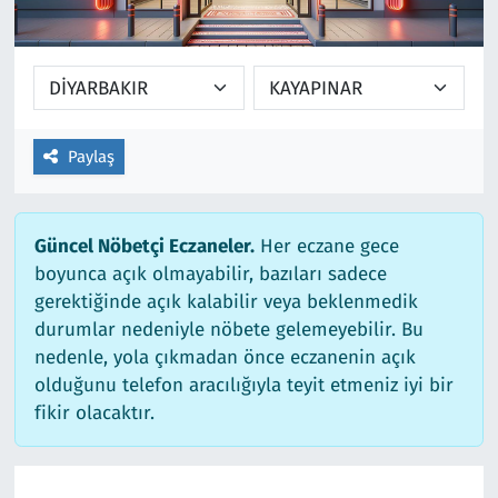
Ekonomi
Gündem
Siyaset
Kapaklı
Foto Galeri
Kırklareli
Paylaş
Video
Kültür Sanat
Güncel Nöbetçi Eczaneler.
Her eczane gece
Yazarlar
Malkara
boyunca açık olmayabilir, bazıları sadece
gerektiğinde açık kalabilir veya beklenmedik
Ara
Marmaraereğlisi
durumlar nedeniyle nöbete gelemeyebilir. Bu
nedenle, yola çıkmadan önce eczanenin açık
Sağlık
olduğunu telefon aracılığıyla teyit etmeniz iyi bir
fikir olacaktır.
Saray
Şarköy