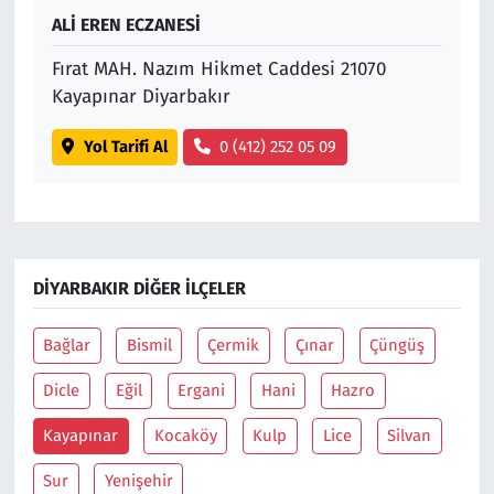
ALİ EREN ECZANESİ
Fırat MAH. Nazım Hikmet Caddesi 21070
Kayapınar Diyarbakır
Yol Tarifi Al
0 (412) 252 05 09
DIYARBAKIR DIĞER İLÇELER
Bağlar
Bismil
Çermik
Çınar
Çüngüş
Dicle
Eğil
Ergani
Hani
Hazro
Kayapınar
Kocaköy
Kulp
Lice
Silvan
Sur
Yenişehir