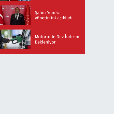
Şahin Yılmaz
yönetimini açıkladı
Motorinde Dev İndirim
Bekleniyor