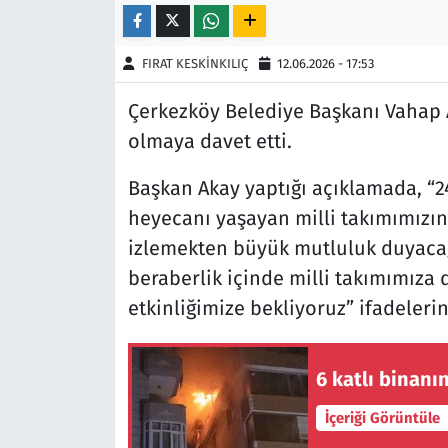
Siyaset
FIRAT KESKİNKILIÇ
12.06.2026 - 17:53
Spor
Çerkezköy Belediye Başkanı Vahap 
olmaya davet etti.
Süleymanpaşa
Başkan Akay yaptığı açıklamada, “2
Tekirdağ
heyecanı yaşayan milli takımımızın 
izlemekten büyük mutluluk duyacağı
beraberlik içinde milli takımımıza
etkinliğimize bekliyoruz” ifadelerin
6 katlı binanı
İçeriği Görüntüle