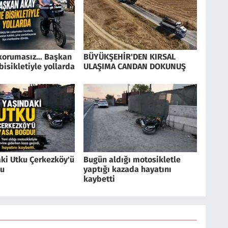
 korumasız… Başkan
BÜYÜKŞEHİR'DEN KIRSAL
bisikletiyle yollarda
ULAŞIMA CANDAN DOKUNUŞ
aki Utku Çerkezköy'ü
Bugün aldığı motosikletle
du
yaptığı kazada hayatını
kaybetti