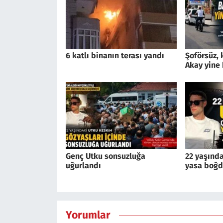
6 katlı binanın terası yandı
Şoförsüz,
Akay yine 
Genç Utku sonsuzluğa
22 yaşınd
uğurlandı
yasa boğ
Yorumlar