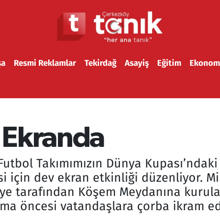
şa
Resmi Reklamlar
Tekirdağ
Asayiş
Eğitim
Ekonom
 Ekranda
 Futbol Takımımızın Dünya Kupası’ndaki 
i için dev ekran etkinliği düzenliyor. Mi
ye tarafından Köşem Meydanına kurula
şma öncesi vatandaşlara çorba ikram ed