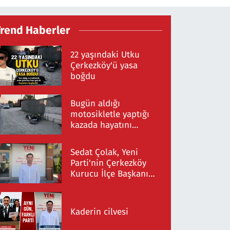
Trend Haberler
22 yaşındaki Utku
Çerkezköy'ü yasa
boğdu
Bugün aldığı
motosikletle yaptığı
kazada hayatını
kaybetti
Sedat Çolak, Yeni
Parti'nin Çerkezköy
Kurucu İlçe Başkanı
Oldu
Kaderin cilvesi