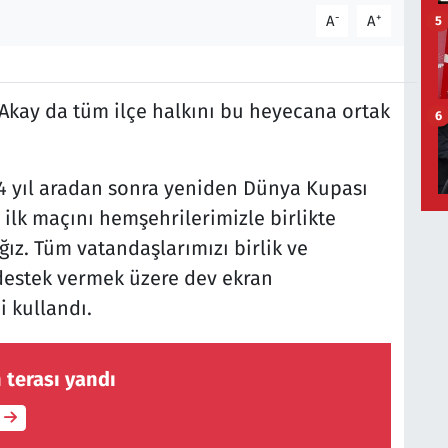
-
+
A
A
5
Akay da tüm ilçe halkını bu heyecana ortak
6
4 yıl aradan sonra yeniden Dünya Kupası
ilk maçını hemşehrilerimizle birlikte
z. Tüm vatandaşlarımızı birlik ve
 destek vermek üzere dev ekran
i kullandı.
n terası yandı