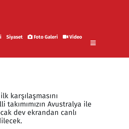
i
Siyaset
Foto Galeri
Video
ilk karşılaşmasını
lli takımımızın Avustralya ile
cak dev ekrandan canlı
ilecek.