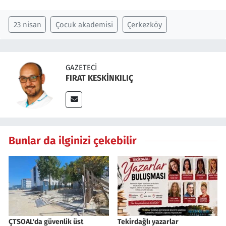
23 nisan
Çocuk akademisi
Çerkezköy
GAZETECI
FIRAT KESKİNKILIÇ
Bunlar da ilginizi çekebilir
ÇTSOAL'da güvenlik üst
Tekirdağlı yazarlar