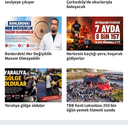
seviyeye çıkıyor
Çerkezköy'de okurlarıyla
buluşacak
Benlerdeki Her Değişiklik
Herkesin kaçtığı yere, koşarak
Masum Olmayabilir
gidiyorlar
Yaralıya gölge oldular
TBB Kent Lokantası 250 bin
öğün yemek hizmeti sundu