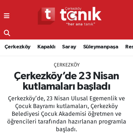
Çerkezköy
Asayiş
Tekirdağ Nöbetçi Eczaneler
Kapaklı
Çerkezköy
Tekirdağ Hava Durumu
Çerkezköy
Kapaklı
Saray
Süleymanpaşa
Re
Saray
Çorlu
Tekirdağ Namaz Vakitleri
ÇERKEZKÖY
Süleymanpaşa
Edirne
Tekirdağ Trafik Yoğunluk Haritası
Çerkezköy’de 23 Nisan
Resmi Reklamlar
Eğitim
Süper Lig Puan Durumu ve Fikstür
kutlamaları başladı
Çerkezköy’de, 23 Nisan Ulusal Egemenlik ve
Tekirdağ
Ekonomi
Tüm Manşetler
Çocuk Bayramı kutlamaları, Çerkezköy
Belediyesi Çocuk Akademisi öğretmen ve
Asayiş
Ergene
Son Dakika Haberleri
öğrencileri tarafından hazırlanan programla
Eğitim
Genel
Haber Arşivi
başladı.