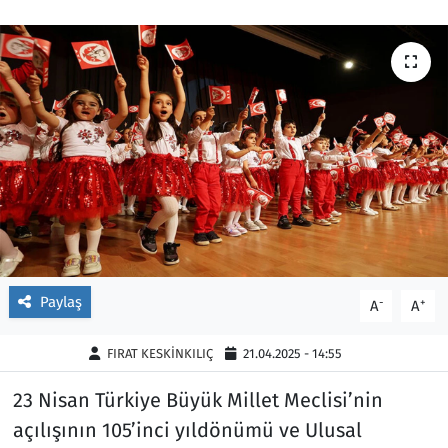
Ekonomi
Gündem
Siyaset
Kapaklı
Foto Galeri
Kırklareli
Video
Kültür Sanat
Yazarlar
Malkara
Ara
Marmaraereğlisi
Paylaş
-
+
A
A
Sağlık
FIRAT KESKİNKILIÇ
21.04.2025 - 14:55
Saray
23 Nisan Türkiye Büyük Millet Meclisi’nin
açılışının 105’inci yıldönümü ve Ulusal
Şarköy