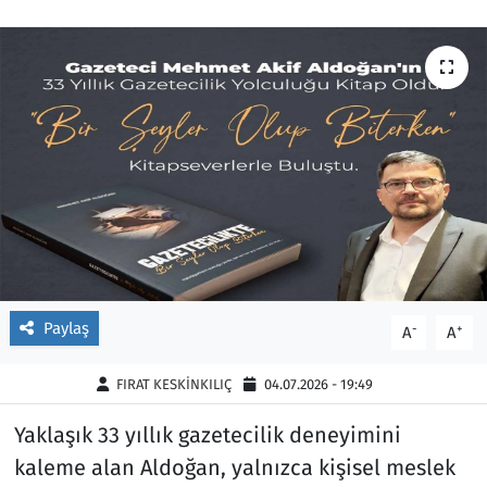
Ekonomi
Gündem
Siyaset
Kapaklı
Foto Galeri
Kırklareli
Video
Kültür Sanat
Yazarlar
Malkara
Ara
Marmaraereğlisi
Paylaş
-
+
A
A
Sağlık
FIRAT KESKİNKILIÇ
04.07.2026 - 19:49
Saray
Yaklaşık 33 yıllık gazetecilik deneyimini
kaleme alan Aldoğan, yalnızca kişisel meslek
Şarköy