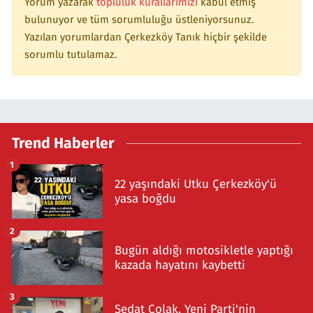
Yorum yazarak
topluluk kurallarımızı
kabul etmiş
bulunuyor ve tüm sorumluluğu üstleniyorsunuz.
Yazılan yorumlardan Çerkezköy Tanık hiçbir şekilde
sorumlu tutulamaz.
Trend Haberler
1
22 yaşındaki Utku Çerkezköy'ü
yasa boğdu
2
Bugün aldığı motosikletle yaptığı
kazada hayatını kaybetti
3
Sedat Çolak, Yeni Parti'nin