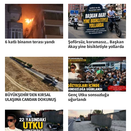
6 katlı binanın terası yandı
Şoförsüz, korumasız… Başkan
Akay yine bisikletiyle yollarda
BÜYÜKŞEHİR'DEN KIRSAL
Genç Utku sonsuzluğa
ULAŞIMA CANDAN DOKUNUŞ
uğurlandı