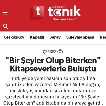
Çerkezköy
Asayiş
Tekirdağ Nöbetçi Eczaneler
Kapaklı
Çerkezköy
Tekirdağ Hava Durumu
Çerkezköy
Kapaklı
Saray
Süleymanpaşa
Re
Saray
Çorlu
Tekirdağ Namaz Vakitleri
ÇERKEZKÖY
Süleymanpaşa
Edirne
Tekirdağ Trafik Yoğunluk Haritası
"Bir Şeyler Olup Biterken"
Resmi Reklamlar
Eğitim
Süper Lig Puan Durumu ve Fikstür
Kitapseverlerle Buluştu
Türkiye'de yerel basının son otuz yılına
Tekirdağ
Ekonomi
Tüm Manşetler
şahitlik eden gazeteci Mehmet Akif Aldoğan,
meslek yaşamından süzülen anılarını ve
Asayiş
Ergene
Son Dakika Haberleri
gazeteciliğin dönüşüm hikâyesini "Bir Şeyler
Eğitim
Genel
Haber Arşivi
Olup Biterken" adlı kitabında bir araya getirdi.