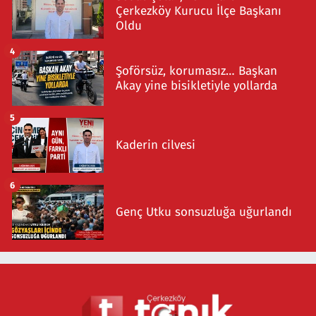
Çerkezköy Kurucu İlçe Başkanı
Oldu
4
Şoförsüz, korumasız… Başkan
Akay yine bisikletiyle yollarda
5
Kaderin cilvesi
6
Genç Utku sonsuzluğa uğurlandı