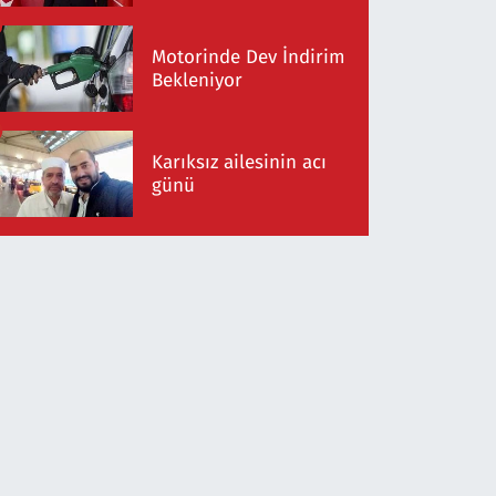
Motorinde Dev İndirim
Bekleniyor
Karıksız ailesinin acı
günü