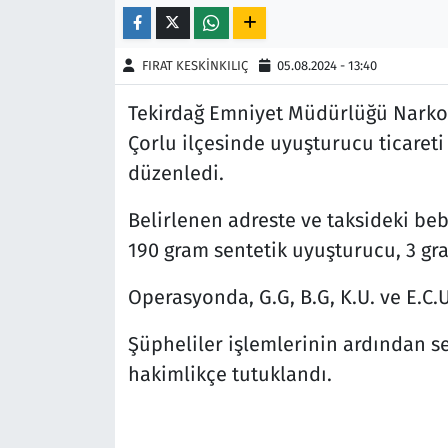
Siyaset
FIRAT KESKİNKILIÇ
05.08.2024 - 13:40
Spor
Tekirdağ Emniyet Müdürlüğü Narkot
Çorlu ilçesinde uyuşturucu ticaret
Süleymanpaşa
düzenledi.
Tekirdağ
Belirlenen adreste ve taksideki be
190 gram sentetik uyuşturucu, 3 gra
Operasyonda, G.G, B.G, K.U. ve E.C.U
Şüpheliler işlemlerinin ardından sev
hakimlikçe tutuklandı.