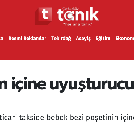
şa
Resmi Reklamlar
Tekirdağ
Asayiş
Eğitim
Ekonom
n içine uyuşturuc
ticari takside bebek bezi poşetinin içi