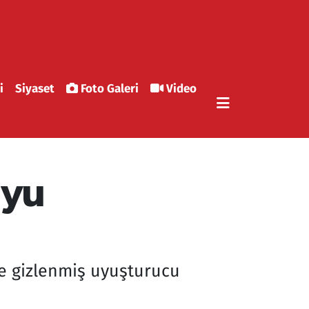
i
Siyaset
Foto Galeri
Video
uyu
ne gizlenmiş uyuşturucu