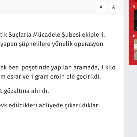
-
+
A
A
5
ik Suçlarla Mücadele Şubesi ekipleri,
6
i yapan şüphelilere yönelik operasyon
bek bezi poşetinde yapılan aramada, 1 kilo
m esrar ve 1 gram eroin ele geçirildi.
. gözaltına alındı.
k edildikleri adliyede çıkarıldıkları