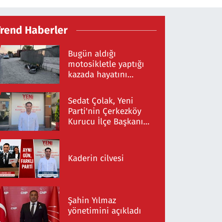
Trend Haberler
Bugün aldığı
motosikletle yaptığı
kazada hayatını
kaybetti
Sedat Çolak, Yeni
Parti'nin Çerkezköy
Kurucu İlçe Başkanı
Oldu
Kaderin cilvesi
Şahin Yılmaz
yönetimini açıkladı