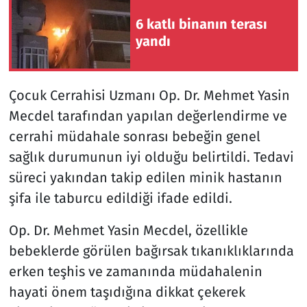
6 katlı binanın terası
Siyaset
yandı
Spor
Çocuk Cerrahisi Uzmanı Op. Dr. Mehmet Yasin
Süleymanpaşa
Mecdel tarafından yapılan değerlendirme ve
cerrahi müdahale sonrası bebeğin genel
Tekirdağ
sağlık durumunun iyi olduğu belirtildi. Tedavi
süreci yakından takip edilen minik hastanın
şifa ile taburcu edildiği ifade edildi.
Op. Dr. Mehmet Yasin Mecdel, özellikle
bebeklerde görülen bağırsak tıkanıklıklarında
erken teşhis ve zamanında müdahalenin
hayati önem taşıdığına dikkat çekerek