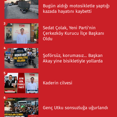
Bugün aldığı motosikletle yaptığı
kazada hayatını kaybetti
3
Sedat Çolak, Yeni Parti'nin
Çerkezköy Kurucu İlçe Başkanı
Oldu
4
Şoförsüz, korumasız… Başkan
Akay yine bisikletiyle yollarda
5
Kaderin cilvesi
6
Genç Utku sonsuzluğa uğurlandı