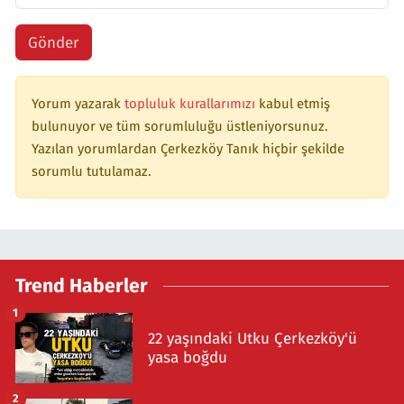
Gönder
Yorum yazarak
topluluk kurallarımızı
kabul etmiş
bulunuyor ve tüm sorumluluğu üstleniyorsunuz.
Yazılan yorumlardan Çerkezköy Tanık hiçbir şekilde
sorumlu tutulamaz.
Trend Haberler
1
22 yaşındaki Utku Çerkezköy'ü
yasa boğdu
2