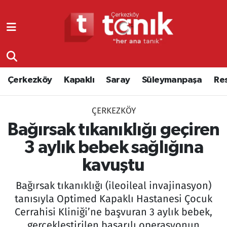
Çerkezköy
Asayiş
Tekirdağ Nöbetçi Eczaneler
Kapaklı
Çerkezköy
Tekirdağ Hava Durumu
Çerkezköy
Kapaklı
Saray
Süleymanpaşa
Re
Saray
Çorlu
Tekirdağ Namaz Vakitleri
ÇERKEZKÖY
Süleymanpaşa
Edirne
Tekirdağ Trafik Yoğunluk Haritası
Bağırsak tıkanıklığı geçiren
Resmi Reklamlar
Eğitim
Süper Lig Puan Durumu ve Fikstür
3 aylık bebek sağlığına
kavuştu
Tekirdağ
Ekonomi
Tüm Manşetler
Bağırsak tıkanıklığı (ileoileal invajinasyon)
Asayiş
Ergene
Son Dakika Haberleri
tanısıyla Optimed Kapaklı Hastanesi Çocuk
Cerrahisi Kliniği’ne başvuran 3 aylık bebek,
Eğitim
Genel
Haber Arşivi
gerçekleştirilen başarılı operasyonun