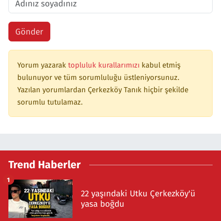
Gönder
Yorum yazarak
topluluk kurallarımızı
kabul etmiş
bulunuyor ve tüm sorumluluğu üstleniyorsunuz.
Yazılan yorumlardan Çerkezköy Tanık hiçbir şekilde
sorumlu tutulamaz.
Trend Haberler
1
22 yaşındaki Utku Çerkezköy'ü
yasa boğdu