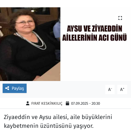
Ekonomi
Gündem
Siyaset
Kapaklı
Foto Galeri
Kırklareli
Video
Kültür Sanat
Yazarlar
Malkara
Ara
Marmaraereğlisi
Paylaş
-
+
A
A
Sağlık
FIRAT KESKİNKILIÇ
07.09.2025 - 20:30
Saray
Ziyaeddin ve Aysu ailesi, aile büyüklerini
kaybetmenin üzüntüsünü yaşıyor.
Şarköy