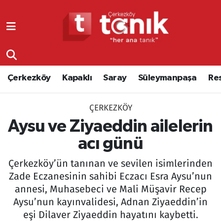
Çerkezköy
Asayiş
Tekirdağ Nöbetçi Eczaneler
Kapaklı
Çerkezköy
Tekirdağ Hava Durumu
Çerkezköy
Kapaklı
Saray
Süleymanpaşa
Re
Saray
Çorlu
Tekirdağ Namaz Vakitleri
ÇERKEZKÖY
Süleymanpaşa
Edirne
Tekirdağ Trafik Yoğunluk Haritası
Aysu ve Ziyaeddin ailelerin
Resmi Reklamlar
Eğitim
Süper Lig Puan Durumu ve Fikstür
acı günü
Çerkezköy’ün tanınan ve sevilen isimlerinden
Tekirdağ
Ekonomi
Tüm Manşetler
Zade Eczanesinin sahibi Eczacı Esra Aysu’nun
annesi, Muhasebeci ve Mali Müşavir Recep
Asayiş
Ergene
Son Dakika Haberleri
Aysu’nun kayınvalidesi, Adnan Ziyaeddin’in
Eğitim
Genel
Haber Arşivi
eşi Dilaver Ziyaeddin hayatını kaybetti.