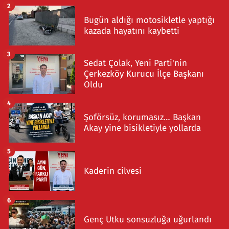
2
Bugün aldığı motosikletle yaptığı
kazada hayatını kaybetti
3
Sedat Çolak, Yeni Parti'nin
Çerkezköy Kurucu İlçe Başkanı
Oldu
4
Şoförsüz, korumasız… Başkan
Akay yine bisikletiyle yollarda
5
Kaderin cilvesi
6
Genç Utku sonsuzluğa uğurlandı