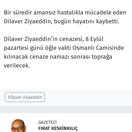
Bir süredir amansız hastalıkla mücadele eden
Siyaset
Dilaver Ziyaeddin, bugün hayatını kaybetti.
Spor
Dilaver Ziyaeddin’in cenazesi, 8 Eylül
Süleymanpaşa
pazartesi günü öğle vakti Osmanlı Camisinde
kılınacak cenaze namazı sonrası toprağa
Tekirdağ
verilecek.
Dilaver ziyaeddin
GAZETECI
FIRAT KESKİNKILIÇ