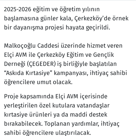
2025-2026 eğitim ve öğretim yılının
Siyaset
başlamasına günler kala, Çerkezköy’de örnek
bir dayanışma projesi hayata geçirildi.
Spor
Malkoçoğlu Caddesi üzerinde hizmet veren
Süleymanpaşa
Elçi AVM ile Çerkezköy Eğitim ve Gençlik
Tekirdağ
Derneği (ÇEGEDER) iş birliğiyle başlatılan
“Askıda Kırtasiye” kampanyası, ihtiyaç sahibi
öğrencilere umut olacak.
Proje kapsamında Elçi AVM içerisinde
yerleştirilen özel kutulara vatandaşlar
kırtasiye ürünleri ya da maddi destek
bırakabilecek. Toplanan yardımlar, ihtiyaç
sahibi öğrencilere ulaştırılacak.