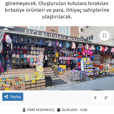
göremeyecek. Oluşturulan kutulara bırakılan
Ekonomi
Gündem
kırtasiye ürünleri ve para, ihtiyaç sahiplerine
ulaştırılacak.
Siyaset
Kapaklı
Foto Galeri
Kırklareli
Video
Kültür Sanat
Yazarlar
Malkara
Ara
Marmaraereğlisi
Sağlık
Paylaş
-
+
A
A
Saray
FIRAT KESKİNKILIÇ
04.09.2025 - 13:28
Şarköy