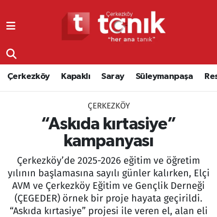
Çerkezköy
Asayiş
Tekirdağ Nöbetçi Eczaneler
Kapaklı
Çerkezköy
Tekirdağ Hava Durumu
Çerkezköy
Kapaklı
Saray
Süleymanpaşa
Re
Saray
Çorlu
Tekirdağ Namaz Vakitleri
ÇERKEZKÖY
Süleymanpaşa
Edirne
Tekirdağ Trafik Yoğunluk Haritası
“Askıda kırtasiye”
Resmi Reklamlar
Eğitim
Süper Lig Puan Durumu ve Fikstür
kampanyası
Çerkezköy’de 2025-2026 eğitim ve öğretim
Tekirdağ
Ekonomi
Tüm Manşetler
yılının başlamasına sayılı günler kalırken, Elçi
AVM ve Çerkezköy Eğitim ve Gençlik Derneği
Asayiş
Ergene
Son Dakika Haberleri
(ÇEGEDER) örnek bir proje hayata geçirildi.
Eğitim
Genel
Haber Arşivi
“Askıda kırtasiye” projesi ile veren el, alan eli