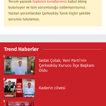
Yorum yazarak
topluluk kurallarımızı
kabul etmiş
bulunuyor ve tüm sorumluluğu üstleniyorsunuz.
Yazılan yorumlardan Çerkezköy Tanık hiçbir şekilde
sorumlu tutulamaz.
Trend Haberler
1
Sedat Çolak, Yeni Parti'nin
Çerkezköy Kurucu İlçe Başkanı
Oldu
2
Kaderin cilvesi
3