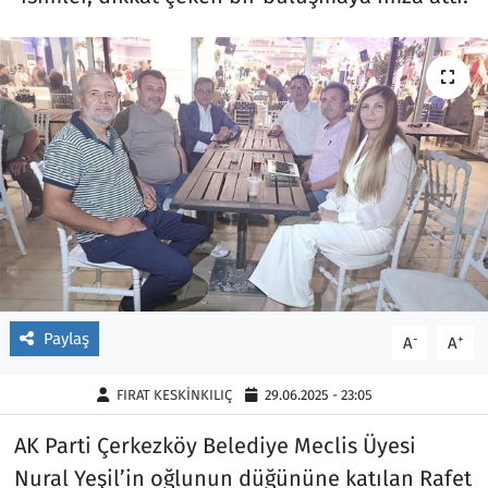
Ekonomi
Gündem
Siyaset
Kapaklı
Foto Galeri
Kırklareli
Video
Kültür Sanat
Yazarlar
Malkara
Ara
Marmaraereğlisi
Paylaş
-
+
A
A
Sağlık
FIRAT KESKİNKILIÇ
29.06.2025 - 23:05
Saray
AK Parti Çerkezköy Belediye Meclis Üyesi
Nural Yeşil’in oğlunun düğününe katılan Rafet
Şarköy