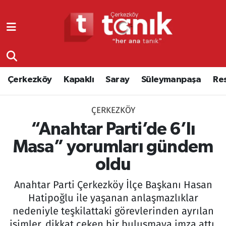
Çerkezköy
Asayiş
Tekirdağ Nöbetçi Eczaneler
Kapaklı
Çerkezköy
Tekirdağ Hava Durumu
Çerkezköy
Kapaklı
Saray
Süleymanpaşa
Re
Saray
Çorlu
Tekirdağ Namaz Vakitleri
ÇERKEZKÖY
Süleymanpaşa
Edirne
Tekirdağ Trafik Yoğunluk Haritası
“Anahtar Parti’de 6’lı
Resmi Reklamlar
Eğitim
Süper Lig Puan Durumu ve Fikstür
Masa” yorumları gündem
oldu
Tekirdağ
Ekonomi
Tüm Manşetler
Anahtar Parti Çerkezköy İlçe Başkanı Hasan
Asayiş
Ergene
Son Dakika Haberleri
Hatipoğlu ile yaşanan anlaşmazlıklar
nedeniyle teşkilattaki görevlerinden ayrılan
Eğitim
Genel
Haber Arşivi
isimler, dikkat çeken bir buluşmaya imza attı.