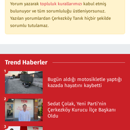
Yorum yazarak
topluluk kurallarımızı
kabul etmiş
bulunuyor ve tüm sorumluluğu üstleniyorsunuz.
Yazılan yorumlardan Çerkezköy Tanık hiçbir şekilde
sorumlu tutulamaz.
Trend Haberler
1
Bugün aldığı motosikletle yaptığı
kazada hayatını kaybetti
2
Sedat Çolak, Yeni Parti'nin
Çerkezköy Kurucu İlçe Başkanı
Oldu
3