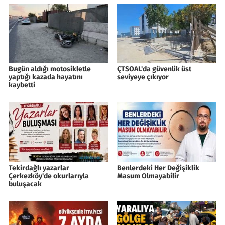
Bugün aldığı motosikletle
ÇTSOAL'da güvenlik üst
yaptığı kazada hayatını
seviyeye çıkıyor
kaybetti
Tekirdağlı yazarlar
Benlerdeki Her Değişiklik
Çerkezköy'de okurlarıyla
Masum Olmayabilir
buluşacak