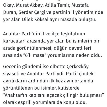
Okay, Murat Akbay, Atilla Temir, Mustafa
Siyaset
Duran, Serdar Çergi ve partinin il yönetiminde
yer alan Dilek Köksal aynı masada buluştu.
Spor
Anahtar Parti’nin il ve ilçe teşkilatının
Süleymanpaşa
kurucuları arasında yer alan bu isimlerin bir
arada görüntülenmesi, düğün davetlileri
Tekirdağ
arasında “6’lı masa” yorumlarına neden oldu.
Gecenin gündemi ise elbette Çerkezköy
siyaseti ve Anahtar Parti’ydi. Parti içindeki
ayrılıkların ardından ilk kez aynı ortamda
görüntülenen bu isimler, kulislerde
“Anahtar'ın kapısını açacak çilingir buluşması”
olarak esprili yorumlara da konu oldu.