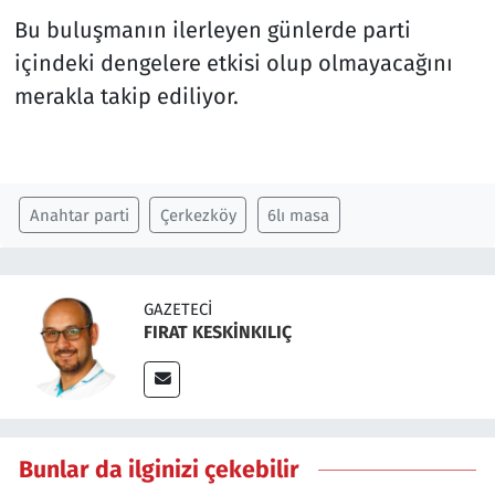
Bu buluşmanın ilerleyen günlerde parti
içindeki dengelere etkisi olup olmayacağını
merakla takip ediliyor.
Anahtar parti
Çerkezköy
6lı masa
GAZETECI
FIRAT KESKİNKILIÇ
Bunlar da ilginizi çekebilir