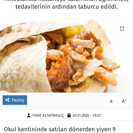
tedavilerinin ardından taburcu edildi.
Ekonomi
Gündem
Siyaset
Kapaklı
Foto Galeri
Kırklareli
Video
Kültür Sanat
Yazarlar
Malkara
Ara
Marmaraereğlisi
Paylaş
-
+
Sağlık
A
A
FIRAT KESKİNKILIÇ
03.11.2025 - 19:27
Saray
Okul kantininde satılan dönerden yiyen 9
Şarköy