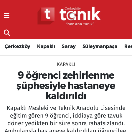
Çerkezköy
Asayiş
Tekirdağ Nöbetçi Eczaneler
Kapaklı
Çerkezköy
Tekirdağ Hava Durumu
Çerkezköy
Kapaklı
Saray
Süleymanpaşa
Re
Saray
Çorlu
Tekirdağ Namaz Vakitleri
KAPAKLI
Süleymanpaşa
Edirne
Tekirdağ Trafik Yoğunluk Haritası
9 öğrenci zehirlenme
Resmi Reklamlar
Eğitim
Süper Lig Puan Durumu ve Fikstür
şüphesiyle hastaneye
kaldırıldı
Tekirdağ
Ekonomi
Tüm Manşetler
Kapaklı Mesleki ve Teknik Anadolu Lisesinde
Asayiş
Ergene
Son Dakika Haberleri
eğitim gören 9 öğrenci, iddiaya göre tavuk
döner yedikten bir süre sonra rahatsızlandı.
Eğitim
Genel
Haber Arşivi
Ambulansla hastaneye kaldırılılan öğrencilee,