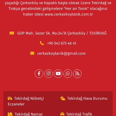
yaşadığı Çerkezköy ve Kapaklı başta olmak üzere Tekirdağ ve
Trakya genelindeki gelişmelere "Her an Tanık" olacağınız
haber sitesi www.cerkezkoytanik.com.tr
GOP Mah. Sezer Sk. No:24/B Çerkezköy / TEKİRDAĞ
+90 542 675 46 41
cerkezkoytanik@gmail.com
Tekirdağ Nöbetçi
Tekirdağ Hava Durumu
Eczaneler
Tekirdağ Namaz
Tekirdağ Trafik