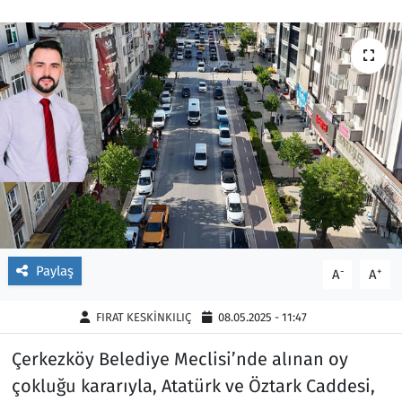
Ekonomi
Gündem
Siyaset
Kapaklı
Foto Galeri
Kırklareli
Video
Kültür Sanat
Yazarlar
Malkara
Ara
Marmaraereğlisi
Paylaş
-
+
A
A
Sağlık
FIRAT KESKİNKILIÇ
08.05.2025 - 11:47
Saray
Çerkezköy Belediye Meclisi’nde alınan oy
çokluğu kararıyla, Atatürk ve Öztark Caddesi,
Şarköy