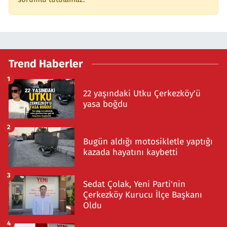
Trend Haberler
1
22 yaşındaki Utku Çerkezköy'ü
yasa boğdu
2
Bugün aldığı motosikletle yaptığı
kazada hayatını kaybetti
3
Sedat Çolak, Yeni Parti'nin
Çerkezköy Kurucu İlçe Başkanı
Oldu
4