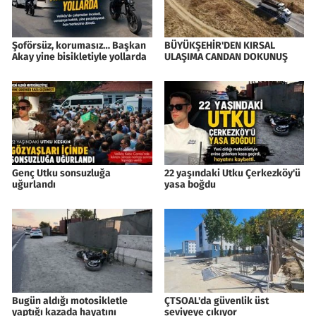
Şoförsüz, korumasız… Başkan
BÜYÜKŞEHİR'DEN KIRSAL
Akay yine bisikletiyle yollarda
ULAŞIMA CANDAN DOKUNUŞ
Genç Utku sonsuzluğa
22 yaşındaki Utku Çerkezköy'ü
uğurlandı
yasa boğdu
Bugün aldığı motosikletle
ÇTSOAL'da güvenlik üst
yaptığı kazada hayatını
seviyeye çıkıyor