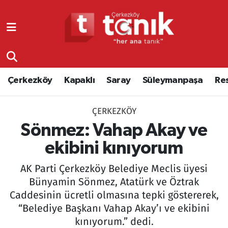
Çerkezköy
Asayiş
Tekirdağ Nöbetçi Eczaneler
Kapaklı
Çerkezköy
Tekirdağ Hava Durumu
Çerkezköy
Kapaklı
Saray
Süleymanpaşa
Re
Saray
Çorlu
Tekirdağ Namaz Vakitleri
ÇERKEZKÖY
Süleymanpaşa
Edirne
Tekirdağ Trafik Yoğunluk Haritası
Sönmez: Vahap Akay ve
Resmi Reklamlar
Eğitim
Süper Lig Puan Durumu ve Fikstür
ekibini kınıyorum
AK Parti Çerkezköy Belediye Meclis üyesi
Tekirdağ
Ekonomi
Tüm Manşetler
Bünyamin Sönmez, Atatürk ve Öztrak
Caddesinin ücretli olmasına tepki göstererek,
Asayiş
Ergene
Son Dakika Haberleri
“Belediye Başkanı Vahap Akay’ı ve ekibini
Eğitim
Genel
Haber Arşivi
kınıyorum.” dedi.